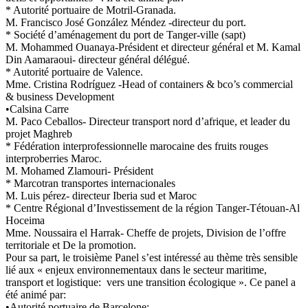
* Autorité portuaire de Motril-Granada.
M. Francisco José González Méndez -directeur du port.
* Société d’aménagement du port de Tanger-ville (sapt)
M. Mohammed Ouanaya-Président et directeur général et M. Kamal
Din Aamaraoui- directeur général délégué.
* Autorité portuaire de Valence.
Mme. Cristina Rodríguez -Head of containers & bco’s commercial
& business Development
•Calsina Carre
M. Paco Ceballos- Directeur transport nord d’afrique, et leader du
projet Maghreb
* Fédération interprofessionnelle marocaine des fruits rouges
interproberries Maroc.
M. Mohamed Zlamouri- Président
* Marcotran transportes internacionales
M. Luis pérez- directeur Iberia sud et Maroc
* Centre Régional d’Investissement de la région Tanger-Tétouan-Al
Hoceima
Mme. Noussaira el Harrak- Cheffe de projets, Division de l’offre
territoriale et De la promotion.
Pour sa part, le troisième Panel s’est intéressé au thème très sensible
lié aux « enjeux environnementaux dans le secteur maritime,
transport et logistique: vers une transition écologique ». Ce panel a
été animé par:
•Autorité portuaire de Barcelone: