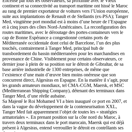
Encensé par tous les observateurs, sa proximité avec le Vieux
continent et sa connectivité au transport maritime ont hissé le Maroc
au rang de premier exportateur de voitures vers l’Union européenne,
suite aux implantations de Renault et de Stellantis (ex-PSA); Tanger
Med, vingtième port mondial est à moins d’une heure de l’Espagne
et à cinq jours des côtes Nord-Américaines. La reconfiguration des
routes maritimes, avec le déroutage des portes-containeurs vers le
cap de Bonne Espérance a congestionné certains ports de
Méditerranée occidentale dont celui de Barcelone, l’un des plus
touchés, contrairement à Tanger Med, principal hub de
transbordement du bassin méditerranéen pour les marchandises en
provenance de Chine. Visiblement pour certains observateurs, ce
dernier joue à plein de sa position sur le détroit de Gibraltar, de sa
base arrière industrielle de 1300 entreprises, de même que
l’existence d’une main d’œuvre bien moins onéreuse que son
concurrent direct, Algesiras en Espagne. En la matière il s’agit, pour
les grands armateurs mondiaux, tel CMA-CGM, Maersk, et MSC
(Mediterranean Shipping Company), détenant des terminaux dans
Tanger Med, d’une réelle aubaine.
Sa Majesté le Roi Mohamed VI a bien inauguré ce port en 2007, et
dans la vague du développement de la conteneurisation XXL,
Tanger Med fait apparemment l’objet de toutes les « stratégies
armatoriales ». En prenant position sur la côte nord du Maroc, à
travers deux terminaux dans le port marocain, Maersk qui est déjà
présent à Algesiras, entend verrouiller le détroit en contrôlants ses