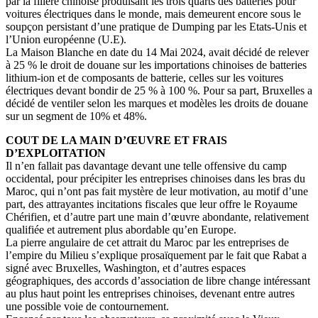
par la filière chinoise produisant les trois quarts des batteries pour
voitures électriques dans le monde, mais demeurent encore sous le
soupçon persistant d’une pratique de Dumping par les Etats-Unis et
l’Union européenne (U.E).
La Maison Blanche en date du 14 Mai 2024, avait décidé de relever
à 25 % le droit de douane sur les importations chinoises de batteries
lithium-ion et de composants de batterie, celles sur les voitures
électriques devant bondir de 25 % à 100 %. Pour sa part, Bruxelles a
décidé de ventiler selon les marques et modèles les droits de douane
sur un segment de 10% et 48%.
COUT DE LA MAIN D’ŒUVRE ET FRAIS
D’EXPLOITATION
Il n’en fallait pas davantage devant une telle offensive du camp
occidental, pour précipiter les entreprises chinoises dans les bras du
Maroc, qui n’ont pas fait mystère de leur motivation, au motif d’une
part, des attrayantes incitations fiscales que leur offre le Royaume
Chérifien, et d’autre part une main d’œuvre abondante, relativement
qualifiée et autrement plus abordable qu’en Europe.
La pierre angulaire de cet attrait du Maroc par les entreprises de
l’empire du Milieu s’explique prosaïquement par le fait que Rabat a
signé avec Bruxelles, Washington, et d’autres espaces
géographiques, des accords d’association de libre change intéressant
au plus haut point les entreprises chinoises, devenant entre autres
une possible voie de contournement.