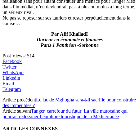
réalisation sans pour autant constituer une menace pour Tanger Med
dans l’immédiat, n’en deviendrait pas, à plus ou moins à long terme,
un sérieux rival.
Ne pas se reposer sur ses lauriers et rester perpétuellement dans la
course…
Par Afif KhalladI
Docteur en économie et finances
Paris 1 Panthéon -Sorbonne
Post Views:
514
Facebook
Twitter
WhatsApp
Linkedin
Email
Telegram
Article précédent
Le lac de Mghogha sera-t-il sacrifié pour construire
des immeubles ?
Article suivant
Tanger, carrefour du futur: La ville marocaine qui
pourrait redessiner l’équilibre touristique de la Méditerranée
ARTICLES CONNEXES