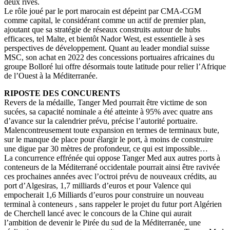
deux rives.
Le rôle joué par le port marocain est dépeint par CMA-CGM
comme capital, le considérant comme un actif de premier plan,
ajoutant que sa stratégie de réseaux construits autour de hubs
efficaces, tel Malte, et bientôt Nador West, est essentielle à ses
perspectives de développement. Quant au leader mondial suisse
MSC, son achat en 2022 des concessions portuaires africaines du
groupe Bolloré lui offre désormais toute latitude pour relier l’Afrique
de l’Ouest à la Méditerranée.
RIPOSTE DES CONCURENTS
Revers de la médaille, Tanger Med pourrait être victime de son
sucées, sa capacité nominale a été atteinte à 95% avec quatre ans
d’avance sur la calendrier prévu, précise l’autorité portuaire.
Malencontreusement toute expansion en termes de terminaux bute,
sur le manque de place pour élargir le port, à moins de construire
une digue par 30 mètres de profondeur, ce qui est impossible…
La concurrence effrénée qui oppose Tanger Med aux autres ports à
conteneurs de la Méditerrané occidentale pourrait ainsi être ravivée
ces prochaines années avec l’octroi prévu de nouveaux crédits, au
port d’Algesiras, 1,7 milliards d’euros et pour Valence qui
empocherait 1,6 Milliards d’euros pour construire un nouveau
terminal à conteneurs , sans rappeler le projet du futur port Algérien
de Cherchell lancé avec le concours de la Chine qui aurait
l’ambition de devenir le Pirée du sud de la Méditerranée, une