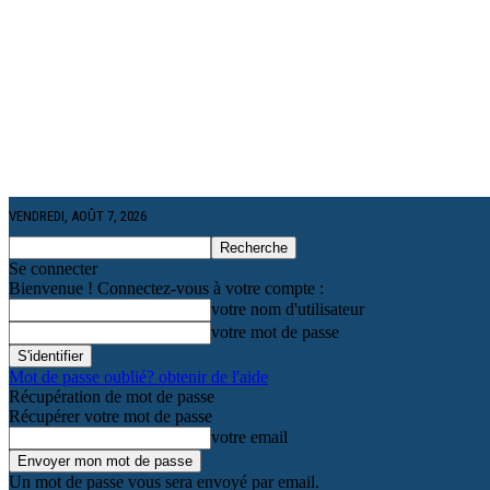
VENDREDI, AOÛT 7, 2026
Se connecter
Bienvenue ! Connectez-vous à votre compte :
votre nom d'utilisateur
votre mot de passe
Mot de passe oublié? obtenir de l'aide
Récupération de mot de passe
Récupérer votre mot de passe
votre email
Un mot de passe vous sera envoyé par email.