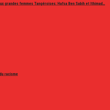
ux grandes femmes Tangéroises: Hafsa Ben Sabih et Ithimad…
 du racisme