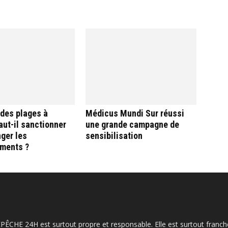
 des plages à
Médicus Mundi Sur réussi
aut-il sanctionner
une grande campagne de
ger les
sensibilisation
ments ?
ÉPÊCHE 24H est surtout propre et responsable. Elle est surtout franche