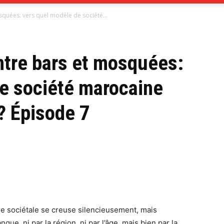
mosquées: vers quel modèle de société...
e société marocaine
? Épisode 7
re sociétale se creuse silencieusement, mais
gue, ni par la région, ni par l’âge, mais bien par la