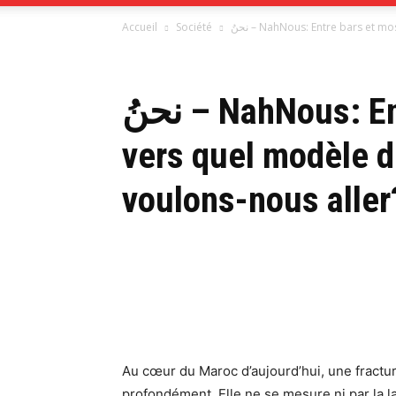
Accueil
Société
نحنُ – NahNous: Entre bars et 
Depeche
24H
نحنُ – NahNous: Entre bars et mosquées:
vers quel modèle d
voulons-nous aller
Au cœur du Maroc d’aujourd’hui, une fractu
profondément. Elle ne se mesure ni par la lan