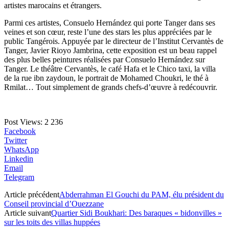
artistes marocains et étrangers.
Parmi ces artistes, Consuelo Hernández qui porte Tanger dans ses
veines et son cœur, reste l’une des stars les plus appréciées par le
public Tangérois. Appuyée par le directeur de l’Institut Cervantès de
Tanger, Javier Rioyo Jambrina, cette exposition est un beau rappel
des plus belles peintures réalisées par Consuelo Hernández sur
Tanger. Le théâtre Cervantès, le café Hafa et le Chico taxi, la villa
de la rue ibn zaydoun, le portrait de Mohamed Choukri, le thé à
Rmilat… Tout simplement de grands chefs-d’œuvre à redécouvrir.
Post Views:
2 236
Facebook
Twitter
WhatsApp
Linkedin
Email
Telegram
Article précédent
Abderrahman El Gouchi du PAM, élu président du
Conseil provincial d’Ouezzane
Article suivant
Quartier Sidi Boukhari: Des baraques « bidonvilles »
sur les toits des villas huppées