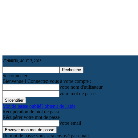
VENDREDI, AOÛT 7, 2026
Se connecter
Bienvenue ! Connectez-vous à votre compte :
votre nom d'utilisateur
votre mot de passe
Mot de passe oublié? obtenir de l'aide
Récupération de mot de passe
Récupérer votre mot de passe
votre email
Un mot de passe vous sera envoyé par email.