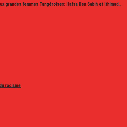
ux grandes femmes Tangéroises: Hafsa Ben Sabih et Ithimad…
 du racisme