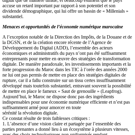
digital que de manière timide, et beaucoup estiment que le pays
accuse un retard important par rapport à son potentiel et son
dividende démographique, qui lui offre un bassin de « Millenials »
substantiel.
Menaces et opportunités de l’économie numérique marocaine
A l’exception notable de la Direction des Impôts, de la Douane et de
la DGSN, et de la création encore récente de l’Agence de
Développement du Digital (ADD), l’ensemble des acteurs
économiques et administratifs du pays n’ont pas été suffisamment
entreprenants pour mettre en œuvre des stratégies de transformation
digitale. De manière paradoxale, les investissements importants et la
forte progression du Maroc dans les TIC à l’orée des années 2000
ne lui ont pas permis de mettre en place des stratégies digitales de
rupture, car il a fallu construire sur un tissu certes insuffisamment
développé mais toutefois substantiel, entravant souvent la possibilité
de mettre en place le fameux « Saut de grenouille » (Leapfrog).
Aujourd’hui, le Maroc ne dispose donc pas des ingrédients
indispensables pour une économie numérique efficiente et n’est pas
suffisamment armé pour amorcer en toute
sérénité la révolution digitale.
Ce constat résulte de trois faiblesses critiques :
1. L’absence d’une vision claire et partagée par l’ensemble des
parties prenantes a donné lieu à un écosystème à plusieurs vitesses,
avec des choix technologiques non uniformisés rendant