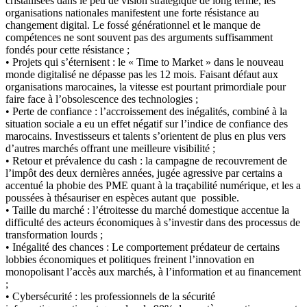
cristallisées dans le peu de vision stratégique de long terme, les
organisations nationales manifestent une forte résistance au
changement digital. Le fossé générationnel et le manque de
compétences ne sont souvent pas des arguments suffisamment
fondés pour cette résistance ;
• Projets qui s’éternisent : le « Time to Market » dans le nouveau
monde digitalisé ne dépasse pas les 12 mois. Faisant défaut aux
organisations marocaines, la vitesse est pourtant primordiale pour
faire face à l’obsolescence des technologies ;
• Perte de confiance : l’accroissement des inégalités, combiné à la
situation sociale a eu un effet négatif sur l’indice de confiance des
marocains. Investisseurs et talents s’orientent de plus en plus vers
d’autres marchés offrant une meilleure visibilité ;
• Retour et prévalence du cash : la campagne de recouvrement de
l’impôt des deux dernières années, jugée agressive par certains a
accentué la phobie des PME quant à la traçabilité numérique, et les a
poussées à thésauriser en espèces autant que possible.
• Taille du marché : l’étroitesse du marché domestique accentue la
difficulté des acteurs économiques à s’investir dans des processus de
transformation lourds ;
• Inégalité des chances : Le comportement prédateur de certains
lobbies économiques et politiques freinent l’innovation en
monopolisant l’accès aux marchés, à l’information et au financement
;
• Cybersécurité : les professionnels de la sécurité