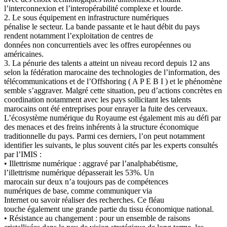
l’interconnexion et l’interopérabilité complexe et lourde.
2. Le sous équipement en infrastructure numériques
pénalise le secteur. La bande passante et le haut débit du pays
rendent notamment l’exploitation de centres de
données non concurrentiels avec les offres européennes ou
américaines.
3. La pénurie des talents a atteint un niveau record depuis 12 ans
selon la fédération marocaine des technologies de l’information, des
télécommunications et de l’Offshoring ( A P E B I ) et le phénomène
semble s’aggraver. Malgré cette situation, peu d’actions concrètes en
coordination notamment avec les pays sollicitant les talents
marocains ont été entreprises pour enrayer la fuite des cerveaux.
L’écosystème numérique du Royaume est également mis au défi par
des menaces et des freins inhérents à la structure économique
traditionnelle du pays. Parmi ces derniers, l’on peut notamment
identifier les suivants, le plus souvent cités par les experts consultés
par l’IMIS :
• Illettrisme numérique : aggravé par l’analphabétisme,
l’illettrisme numérique dépasserait les 53%. Un
marocain sur deux n’a toujours pas de compétences
numériques de base, comme communiquer via
Internet ou savoir réaliser des recherches. Ce fléau
touche également une grande partie du tissu économique national.
• Résistance au changement : pour un ensemble de raisons