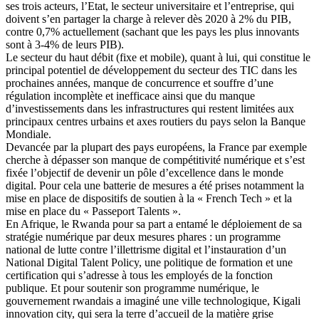
ses trois acteurs, l’Etat, le secteur universitaire et l’entreprise, qui
doivent s’en partager la charge à relever dès 2020 à 2% du PIB,
contre 0,7% actuellement (sachant que les pays les plus innovants
sont à 3-4% de leurs PIB).
Le secteur du haut débit (fixe et mobile), quant à lui, qui constitue le
principal potentiel de développement du secteur des TIC dans les
prochaines années, manque de concurrence et souffre d’une
régulation incomplète et inefficace ainsi que du manque
d’investissements dans les infrastructures qui restent limitées aux
principaux centres urbains et axes routiers du pays selon la Banque
Mondiale.
Devancée par la plupart des pays européens, la France par exemple
cherche à dépasser son manque de compétitivité numérique et s’est
fixée l’objectif de devenir un pôle d’excellence dans le monde
digital. Pour cela une batterie de mesures a été prises notamment la
mise en place de dispositifs de soutien à la « French Tech » et la
mise en place du « Passeport Talents ».
En Afrique, le Rwanda pour sa part a entamé le déploiement de sa
stratégie numérique par deux mesures phares : un programme
national de lutte contre l’illettrisme digital et l’instauration d’un
National Digital Talent Policy, une politique de formation et une
certification qui s’adresse à tous les employés de la fonction
publique. Et pour soutenir son programme numérique, le
gouvernement rwandais a imaginé une ville technologique, Kigali
innovation city, qui sera la terre d’accueil de la matière grise