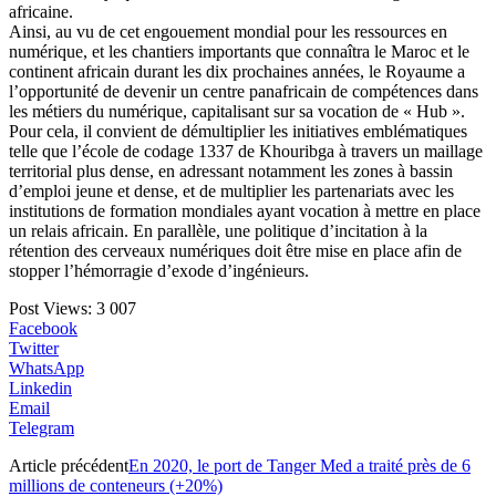
africaine.
Ainsi, au vu de cet engouement mondial pour les ressources en
numérique, et les chantiers importants que connaîtra le Maroc et le
continent africain durant les dix prochaines années, le Royaume a
l’opportunité de devenir un centre panafricain de compétences dans
les métiers du numérique, capitalisant sur sa vocation de « Hub ».
Pour cela, il convient de démultiplier les initiatives emblématiques
telle que l’école de codage 1337 de Khouribga à travers un maillage
territorial plus dense, en adressant notamment les zones à bassin
d’emploi jeune et dense, et de multiplier les partenariats avec les
institutions de formation mondiales ayant vocation à mettre en place
un relais africain. En parallèle, une politique d’incitation à la
rétention des cerveaux numériques doit être mise en place afin de
stopper l’hémorragie d’exode d’ingénieurs.
Post Views:
3 007
Facebook
Twitter
WhatsApp
Linkedin
Email
Telegram
Article précédent
En 2020, le port de Tanger Med a traité près de 6
millions de conteneurs (+20%)