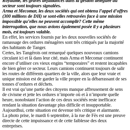
Royaume, les graves défaillances dans la gestion déléguée du
secteur sont toujours signalées.
Arma et Mecomar, les deux sociétés qui ont obtenu l’appel d’offres
(300 millions de DH) se sont-elles retrouvées face à une mission
impossible qu’elles ne peuvent accomplir? Cette même
interrogation, que nous avions également posée il y a plusieurs
mois, est toujours valable.
En effet, les services fournis par les deux nouvelles sociétés de
ramassage des ordures ménagères sont très critiqués par la majorité
des habitants de Tanger.
Certes, les Tangérois ont remarqué quelques nouveaux camions
circulant ici et là dans leur cité, mais Arma et Mecomar continuent
encore d’utiliser ces vieux engins “temporaires” et restent incapables
de bien gérer ce secteur. Leurs camions continuent toujours de salir
les routes de différents quartiers de la ville, alors que leur vraie et
unique mission est de garder la ville propre en la débarrassant de ses
tonnes d’ordures et déchets.
Il est vrai qu’une partie des citoyens manque affreusement de sens
de civisme et jette les ordures n’importe où et à n’importe quelle
heure, nonobstant l’action de ces deux sociétés reste inefficace
rendant la situation davantage plus difficile et insupportable.
Aujourdhui, cette situation est devenue très critique et alarmante.
La photo prise, le mardi 6 septembre, à la rue de Fès est une preuve
directe de cette impuissance et de cette faiblesse des deux
entreprises.