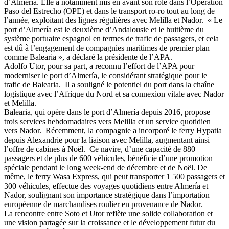
d’Almeria. Elle a notamment mis en avant son rôle dans l’Opération
Paso del Estrecho (OPE) et dans le transport ro-ro tout au long de
l’année, exploitant des lignes régulières avec Melilla et Nador. « Le
port d’Almería est le deuxième d’Andalousie et le huitième du
système portuaire espagnol en termes de trafic de passagers, et cela
est dû à l’engagement de compagnies maritimes de premier plan
comme Balearia », a déclaré la présidente de l’APA.
Adolfo Utor, pour sa part, a reconnu l’effort de l’APA pour
moderniser le port d’Almería, le considérant stratégique pour le
trafic de Balearia. Il a souligné le potentiel du port dans la chaîne
logistique avec l’Afrique du Nord et sa connexion vitale avec Nador
et Melilla.
Balearia, qui opère dans le port d’Almería depuis 2016, propose
trois services hebdomadaires vers Melilla et un service quotidien
vers Nador. Récemment, la compagnie a incorporé le ferry Hypatia
depuis Alexandrie pour la liaison avec Melilla, augmentant ainsi
l’offre de cabines à Noël. Ce navire, d’une capacité de 880
passagers et de plus de 600 véhicules, bénéficie d’une promotion
spéciale pendant le long week-end de décembre et de Noël. De
même, le ferry Wasa Express, qui peut transporter 1 500 passagers et
300 véhicules, effectue des voyages quotidiens entre Almería et
Nador, soulignant son importance stratégique dans l’importation
européenne de marchandises roulier en provenance de Nador.
La rencontre entre Soto et Utor reflète une solide collaboration et
une vision partagée sur la croissance et le développement futur du