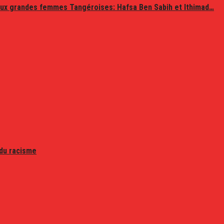
ux grandes femmes Tangéroises: Hafsa Ben Sabih et Ithimad…
 du racisme