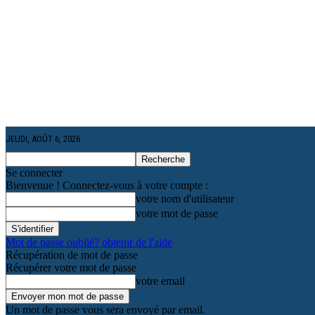
JEUDI, AOÛT 6, 2026
Se connecter
Bienvenue ! Connectez-vous à votre compte :
votre nom d'utilisateur
votre mot de passe
Mot de passe oublié? obtenir de l'aide
Récupération de mot de passe
Récupérer votre mot de passe
votre email
Un mot de passe vous sera envoyé par email.