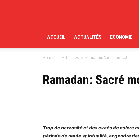
La Depeche 24H
ACCUEIL
ACTUALITÉS
ECONOMIE
Accueil
Actualités
Ramadan: Sacré mois…!
Ramadan: Sacré m
Trop de nervosité et des excès de colère q
période de haute spiritualité, engendre d