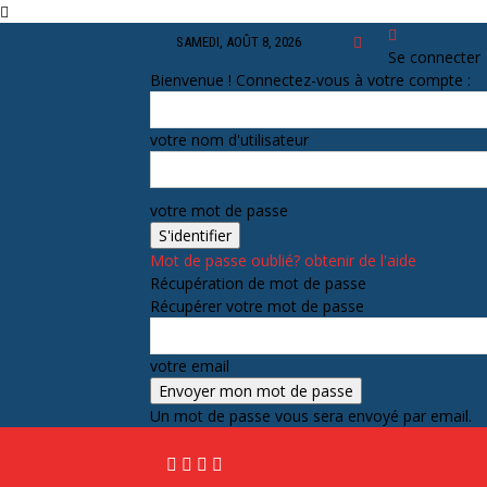
SAMEDI, AOÛT 8, 2026
Se connecter
Bienvenue ! Connectez-vous à votre compte :
votre nom d'utilisateur
votre mot de passe
Mot de passe oublié? obtenir de l'aide
Récupération de mot de passe
Récupérer votre mot de passe
votre email
Un mot de passe vous sera envoyé par email.