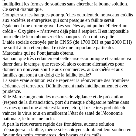
multiplient les formes de soutiens sans chercher la bonne solution.
Ce serait dramatique.
Compter sur les banques pour qu’elles octroient de nouveaux crédits
aux sociétés et entreprises qui sont presque en faillite serait
également une erreur grave. Les sociétés ayant pu bénéficier d’un
crédit « Oxygène » n’arrivent déjà plus à respirer. Il est impossible
pour elle de le rembourser et les banques n’en ont pas pitié.
L’aide sociale octroyée par la CNSS (de 1700 DH et pas 2000 DH)
ne suffit à rien et en plus il existe une importante partie des
Marocains qui ne l’ont jamais obtenu.
Sachant que très certainement cette crise économique et sanitaire va
durer dans le temps, que reste-t-il alors comme alternatives pour
donner un nouveau souffle aux commerces, aux sociétés et aux
familles qui sont à un doigt de la faillite totale?
La seule vraie solution est de repenser la réouverture des frontières
aériennes et terrestres. Définitivement mais intelligemment et avec
prudence.
Si le Maroc augmente les mesures de vigilance et de précaution
(respect de la distanciation, port du masque obligatoire même dans
les rues quand une alerte est lancée, etc.), il reste très probable de
vaincre le virus tout en améliorant l’état de santé de l’économie
nationale, le tourisme inclu.
A part la réouverture rapide des frontières, aucune solution
n’épargnera la faillite, même si les citoyens doublent leur soutien en
faveur des petits commerces, des bazars et des cafés…