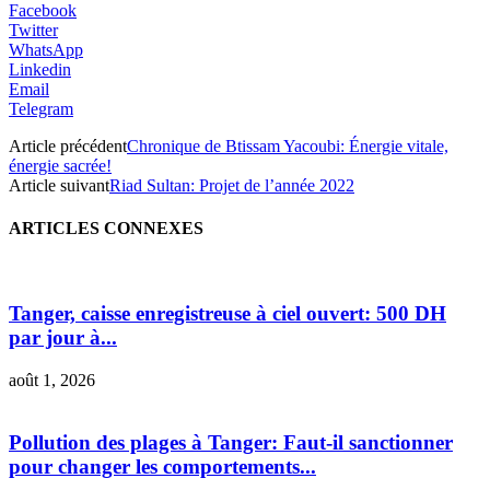
Facebook
Twitter
WhatsApp
Linkedin
Email
Telegram
Article précédent
Chronique de Btissam Yacoubi: Énergie vitale,
énergie sacrée!
Article suivant
Riad Sultan: Projet de l’année 2022
ARTICLES CONNEXES
Tanger, caisse enregistreuse à ciel ouvert: 500 DH
par jour à...
août 1, 2026
Pollution des plages à Tanger: Faut-il sanctionner
pour changer les comportements...