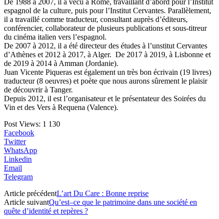
De 1988 à 2007, il a vécu à Rome, travaillant d’abord pour l’Institut
espagnol de la culture, puis pour l’Institut Cervantes. Parallèlement,
il a travaillé comme traducteur, consultant auprès d’éditeurs,
conférencier, collaborateur de plusieurs publications et sous-titreur
du cinéma italien vers l’espagnol.
De 2007 à 2012, il a été directeur des études à l’unstitut Cervantes
d’Athènes et 2012 à 2017, à Alger. De 2017 à 2019, à Lisbonne et
de 2019 à 2014 à Amman (Jordanie).
Juan Vicente Piqueras est également un très bon écrivain (19 livres)
traducteur (8 oeuvres) et poète que nous aurons sûrement le plaisir
de découvrir à Tanger.
Depuis 2012, il est l’organisateur et le présentateur des Soirées du
Vin et des Vers à Requena (Valence).
Post Views:
1 130
Facebook
Twitter
WhatsApp
Linkedin
Email
Telegram
Article précédent
L’art Du Care : Bonne reprise
Article suivant
Qu’est–ce que le patrimoine dans une société en
quête d’identité et repères ?