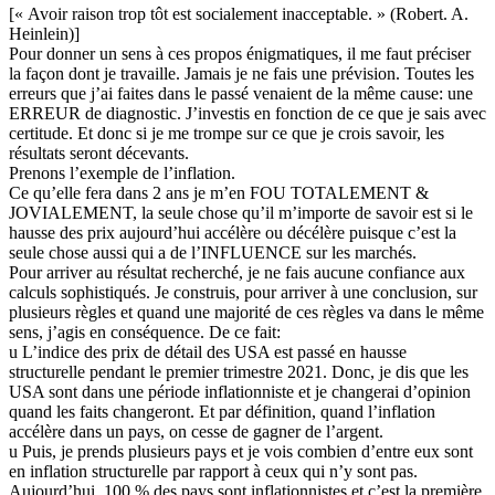
[« Avoir raison trop tôt est socialement inacceptable. » (Robert. A.
Heinlein)]
Pour donner un sens à ces propos énigmatiques, il me faut préciser
la façon dont je travaille. Jamais je ne fais une prévision. Toutes les
erreurs que j’ai faites dans le passé venaient de la même cause: une
ERREUR de diagnostic. J’investis en fonction de ce que je sais avec
certitude. Et donc si je me trompe sur ce que je crois savoir, les
résultats seront décevants.
Prenons l’exemple de l’inflation.
Ce qu’elle fera dans 2 ans je m’en FOU TOTALEMENT &
JOVIALEMENT, la seule chose qu’il m’importe de savoir est si le
hausse des prix aujourd’hui accélère ou décélère puisque c’est la
seule chose aussi qui a de l’INFLUENCE sur les marchés.
Pour arriver au résultat recherché, je ne fais aucune confiance aux
calculs sophistiqués. Je construis, pour arriver à une conclusion, sur
plusieurs règles et quand une majorité de ces règles va dans le même
sens, j’agis en conséquence. De ce fait:
u L’indice des prix de détail des USA est passé en hausse
structurelle pendant le premier trimestre 2021. Donc, je dis que les
USA sont dans une période inflationniste et je changerai d’opinion
quand les faits changeront. Et par définition, quand l’inflation
accélère dans un pays, on cesse de gagner de l’argent.
u Puis, je prends plusieurs pays et je vois combien d’entre eux sont
en inflation structurelle par rapport à ceux qui n’y sont pas.
Aujourd’hui, 100 % des pays sont inflationnistes et c’est la première