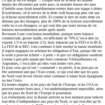
Ce que je dis est simple … compte tenu de la dette accumulée
depuis des décennies par notre pays, la moindre hausse des taux
d’intérêts nous ferait immédiatement rentrer dans une trappe à dettes
Keynésienne, où le service de la dette croît beaucoup plus vite que
la richesse nouvellement créée. Et comme le tiers de notre dette est
détenue par des étrangers, plus de 100% de la richesse nouvellement
créée ira à ces étrangers, ce qui veut dire que notre niveau de vie
baissera inexorablement année après année.
Revenant à une conclusion mondialiste, puisque notre balance
commerciale, grosse maille, est déficitaire de 70% (c’est-à-dire on
exporte 1/3 et on importe 2/3), donc impacter par la FED et la BCE.
La FED & la BEC vont continuer à faire monter la masse monétaire
(l’argent magique) en achetant les obligations d’Etat, puisqu’elle est
la seule à pouvoir acheter « à perte » et que ces obligations vaudront
à terme à peu près autant que leurs consœurs Vénézuéliennes ou
Argentines, c’est-à-dire qu’elles vont tendre vers zéro.
Et pour ceux qui m’ont « commenté » en privés, il ne peut pas en
être autrement tant que l’Euro existe, ce qui veut dire que les pays
du Nord vont devoir choisir entre continuer à ruiner leurs épargnants
ou tuer l’euro.
En termes simples, ni les pays du Sud de l’Europe, ni les USA ne
peuvent monter leurs taux, c’est mathématiquement impossible, alors
que les pays du Nord de l’Europe le pourraient.
Les évènements avec la Russie arrivent au bon moment pour enlever
tout désir d’indépendance aux pays du Nord, ce qui veut dire qu’ils