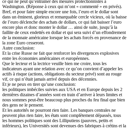
ce qui ne peut qu’entraîner des mesures protectionnistes à
Washington. (Réponse à ceux qui m’ont « commenté » en privés).
Bref, et pour faire simple encore une fois, l’euro et le dollar sont
dans un éminent, glorieux et remarquable cercle vicieux, où la baisse
de l’euro déclenche des achats de dollars, ce qui fait baisser l’euro
encore plus et donc monter le dollar … ainsi de suite, jusqu’à la
faillite de ceux endettés en dollar et qui sera suivi d’un effondrement
de la monnaie américaine lorsque les achats forcés en provenance de
la zone Euro cesseront.
Autre conclusion:
Et la crise Russe ne fait que renforcer les divergences explosives
entre les économies américaines et européennes.
Que le lecteur et la lectrice veuille bien me croire, tous les
indicateurs ayant une relation avec ce qu’on convient d’appeler les
actifs à risque (actions, obligations du secteur privé) sont au rouge
vif, ce qui n’était jamais arrivé depuis des décennies.
Et je ne peux en tirer qu’une conclusion:
les politiques imbéciles suivies aux USA et en Europe depuis les 2
dernières dizaines d’années sont en train d’arriver à leurs limites et
nous sommes peut-être beaucoup plus proches du feu final que bien
des gens ne le pensent.
Et les autorités ne pourront rien faire. Les banques centrales ne
peuvent plus rien faire, les états sont complètement dépassés, tous
les hommes politiques sont des Lilliputiens (pauvres, petits et
inférieurs), les Universités sont devenues des fabriques à crétins et la