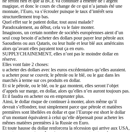
ne feront rien et que la BCE va continuer à émettre de l’argent
magique, et donc le cours de change de ce qui n’a jamais été une
monnaie, l’Euro, va s’écrouler puisque le taux d’intérêt sera
structurellement trop bas.
Quel effet sur le patient dollar, tout aussi malade?
Paradoxalement, au début, cela va le faire monter.
Imaginons, un certain nombre de sociétés européennes aient d’un
seul coup besoin d’acheter des dollars pour payer leur pétrole aux
Saoudiens ou aux Qataris, ou leur huile et leur blé aux américains
alors qu’avant elles payaient tout ça en euro.
SUPPLYCHAINEMENT, elles n’ont pas le moindre dollar en
réserve.
Elles vont faire 2 choses:
u acheter des dollars avec les euros excédentaires qu’elles auraient.
u acheter pour se couvrir, le pétrole ou le blé, ou le gaz dans les
marchés à terme sur ces produits en dollar.
Et si le pétrole, ou le blé, ou le gaz montent, elles seront l’objet
d’appels sur marge, en dollar, alors qu’elles n’en auront toujours pas.
Et il faudra en acheter ou en emprunter plus.
Ainsi, le dollar risque de continuer à monter, alors même qu’il
devrait s’effondrer, tout simplement parce que pétrole et matières
premières sont libellées en dollar et que l’Europe est short le dollar
d’un montant équivalent à celui qu’elle dépensait pour acheter les
mêmes matières premières à la Russie en Euro.
Et toute hausse du dollar renforcera la récession qui arrive aux USA,