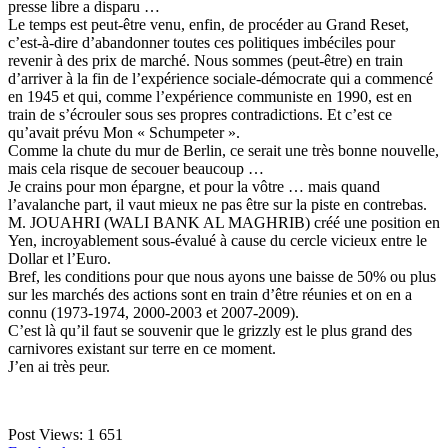
presse libre a disparu …
Le temps est peut-être venu, enfin, de procéder au Grand Reset,
c’est-à-dire d’abandonner toutes ces politiques imbéciles pour
revenir à des prix de marché. Nous sommes (peut-être) en train
d’arriver à la fin de l’expérience sociale-démocrate qui a commencé
en 1945 et qui, comme l’expérience communiste en 1990, est en
train de s’écrouler sous ses propres contradictions. Et c’est ce
qu’avait prévu Mon « Schumpeter ».
Comme la chute du mur de Berlin, ce serait une très bonne nouvelle,
mais cela risque de secouer beaucoup …
Je crains pour mon épargne, et pour la vôtre … mais quand
l’avalanche part, il vaut mieux ne pas être sur la piste en contrebas.
M. JOUAHRI (WALI BANK AL MAGHRIB) créé une position en
Yen, incroyablement sous-évalué à cause du cercle vicieux entre le
Dollar et l’Euro.
Bref, les conditions pour que nous ayons une baisse de 50% ou plus
sur les marchés des actions sont en train d’être réunies et on en a
connu (1973-1974, 2000-2003 et 2007-2009).
C’est là qu’il faut se souvenir que le grizzly est le plus grand des
carnivores existant sur terre en ce moment.
J’en ai très peur.
Post Views:
1 651