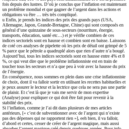
fois depuis des lustres. D’où je conclus que l’inflation est maintenant
un problème mondial et que gagner de l’argent dans les actions et
obligations va être … très très compliqué.
u Enfin, je prends les indices des prix des grands pays (USA,
Allemagne, Japon, Grande-Bretagne, Chine) qui sont composés en
général d’une quinzaine de sous-secteurs (nourriture, énergie,
transports, éducation, santé etc…) et je vérifie combien de ces
indices sectoriels sont en hausse et combien sont en baisse. Laissons
de coté ces analyses de pipelette où les prix de détail ont grimpé de 5
% parce que le pétrole a quadruplé alors que rien d’autre n’a bougé.
Aujourd’hui, tous les indices sectoriels sont en hausse entre 4% et 8
%, ce qui veut dire que le problème inflationniste est en train de
toucher tous les secteurs et n’a que peu à voir avec la hausse du prix
de l’énergie.
En conséquence, nous sommes en plein dans une crise inflationniste
de choix, dont il va falloir sortir en utilisant les recettes habituelles et
je peux assurer le lecteur et la lectrice que cela ne sera pas une partie
de plaisir. Et c’est là que je vais me servir de mon expertise
(Analyse) pour expliquer ce qui doit être fait pour revenir à la
stabilité des prix.
Si l’inflation, comme je l’ai dit dans plusieurs de mes articles
antérieurs, [« c’est de subventionner avec de l’argent qui n’existe
pas des dépenses qui ne rapportent rien »], eeh bien, il va falloir,
d’abord et certes, cesser de créer de l’argent magique, mais aussi
absorber l’argent magique créé depuis quelques années. Pour info,