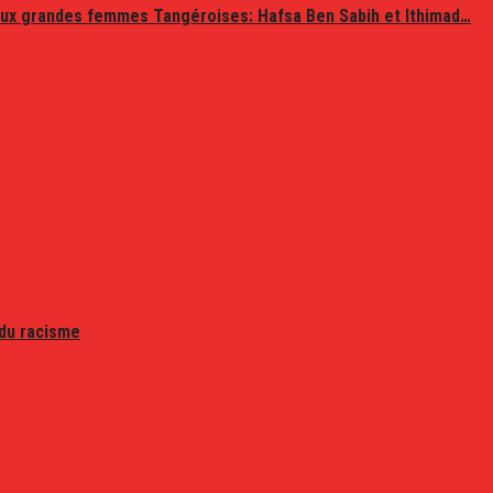
ux grandes femmes Tangéroises: Hafsa Ben Sabih et Ithimad…
 du racisme