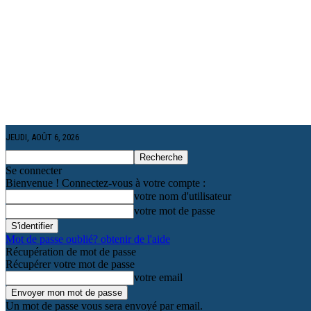
JEUDI, AOÛT 6, 2026
Se connecter
Bienvenue ! Connectez-vous à votre compte :
votre nom d'utilisateur
votre mot de passe
Mot de passe oublié? obtenir de l'aide
Récupération de mot de passe
Récupérer votre mot de passe
votre email
Un mot de passe vous sera envoyé par email.