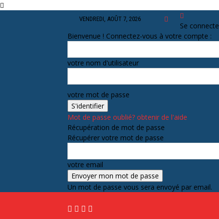
VENDREDI, AOÛT 7, 2026
Se connecte
Bienvenue ! Connectez-vous à votre compte :
votre nom d'utilisateur
votre mot de passe
Mot de passe oublié? obtenir de l'aide
Récupération de mot de passe
Récupérer votre mot de passe
votre email
Un mot de passe vous sera envoyé par email.