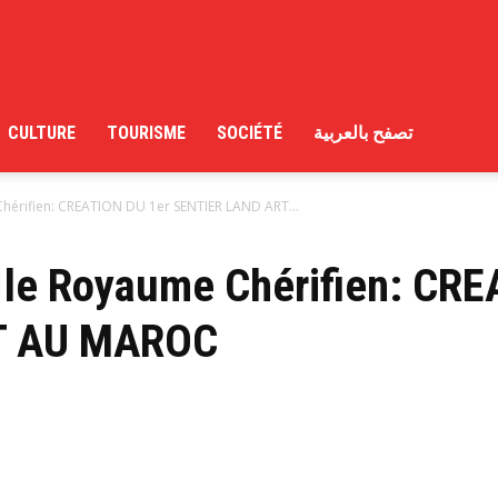
CULTURE
TOURISME
SOCIÉTÉ
تصفح بالعربية
hérifien: CREATION DU 1er SENTIER LAND ART...
 le Royaume Chérifien: CRE
T AU MAROC