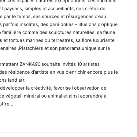
 avec ces espaces naturels exceptionnels, ces habitants
nt paysans, simples et accueillants, ces crêtes de
s par le temps, ses sources et résurgences d’eau
parfois insolites, des paréidolies – illusions d’optique
e familière comme des sculptures naturelles, sa faune
s et tortues marines ou terrestres, sa flore luxuriante
tenaires ,Pistachiers et son panorama unique sur la
ermettent ZANKA90 souhaite invités 10 artistes
es résidence d’artiste en vue d’enrichir encore plus le
ns land art.
développer la créativité, favorise l’observation de
 végétal, minéral ou animal et ainsi apprendre à
offre…