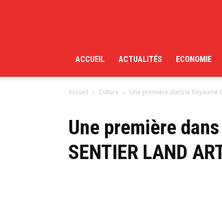
La Depeche 24H
ACCUEIL
ACTUALITÉS
ECONOMIE
Accueil
Culture
Une première dans le Royaume C
Une première dans
SENTIER LAND AR