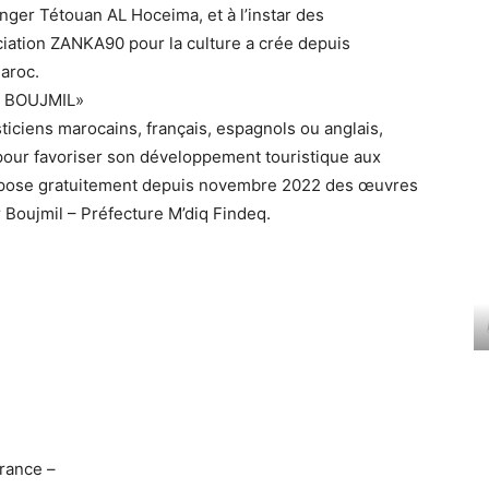
anger Tétouan AL Hoceima, et à l’instar des
iation ZANKA90 pour la culture a crée depuis
aroc.
 BOUJMIL»
sticiens marocains, français, espagnols ou anglais,
lé pour favoriser son développement touristique aux
expose gratuitement depuis novembre 2022 des œuvres
 Boujmil – Préfecture M’diq Findeq.
rance –