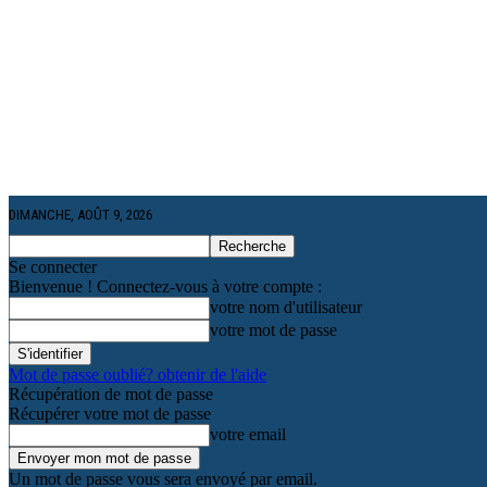
DIMANCHE, AOÛT 9, 2026
Se connecter
Bienvenue ! Connectez-vous à votre compte :
votre nom d'utilisateur
votre mot de passe
Mot de passe oublié? obtenir de l'aide
Récupération de mot de passe
Récupérer votre mot de passe
votre email
Un mot de passe vous sera envoyé par email.