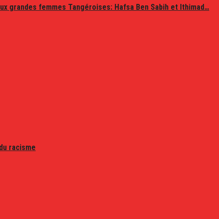
ux grandes femmes Tangéroises: Hafsa Ben Sabih et Ithimad…
 du racisme