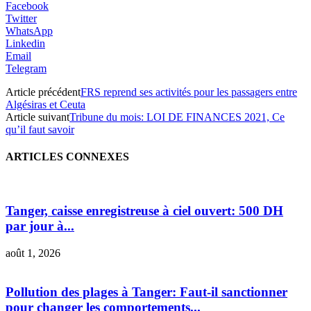
Facebook
Twitter
WhatsApp
Linkedin
Email
Telegram
Article précédent
FRS reprend ses activités pour les passagers entre
Algésiras et Ceuta
Article suivant
Tribune du mois: LOI DE FINANCES 2021, Ce
qu’il faut savoir
ARTICLES CONNEXES
Tanger, caisse enregistreuse à ciel ouvert: 500 DH
par jour à...
août 1, 2026
Pollution des plages à Tanger: Faut-il sanctionner
pour changer les comportements...