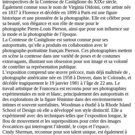
introspectives de la Comtesse de Castiglione du XIXe siècle.
Également connue sous le nom de Virginia Oldoini, cette artiste née
en 1837 à Florence et décédée en 1899 à Paris est une figure
historique et une pionnière de la photographie. Elle est célèbre pour
sa beauté, son élégance et son rôle de muse pour le
photographe Pierre-Louis Pierson, ainsi que pour son influence sur
la mode et la photographie de l’époque.
La Comtesse de Castiglione est surtout connue pour ses
autoportraits, qu’elle a produits en collaboration avec le
photographe-portraitiste français Pierson. Ces photographies mettent
en scène la comtesse dans une variété de poses et de costumes
extravagants, illustrant son obsession pour son image et sa volonté
de contrôler sa représentation publique.
L’exposition comprend une œuvre précoce, mais déjà maîtrisée de ,
photographe américaine née en 1958 à Denver, dans le Colorado, et
décédée tragiquement le 19 janvier 1981 à l’âge de 22 ans. Le
travail artistique de Francesca est reconnu pour ses photographies
expérimentales en noir et blanc, principalement des autoportraits et
des explorations de la figure féminine dans des environnements
intimes et souvent surréalistes. Woodman a étudié à la Rhode Island
School of Design où elle a développé son style distinctif. Elle a
expérimenté avec des techniques telles que l’exposition longue, le
flou de mouvement et les superpositions pour créer des images
évocatrices qui interrogent l’identité, le corps et l’espace.
Cindy Sherman, reconnue pour son talent unique, est également à