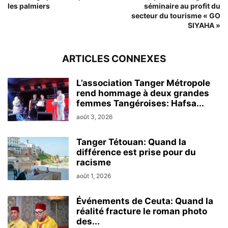
les palmiers
séminaire au profit du
secteur du tourisme « GO
SIYAHA »
ARTICLES CONNEXES
L’association Tanger Métropole
rend hommage à deux grandes
femmes Tangéroises: Hafsa...
août 3, 2026
Tanger Tétouan: Quand la
différence est prise pour du
racisme
août 1, 2026
Événements de Ceuta: Quand la
réalité fracture le roman photo
des...