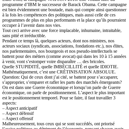
programme d’IBM le successeur de Barack Obama. Cette campagne
est bien évidemment une boutade, mais qui compte ainsi questionner
à la fois les compétences des politiques, mais aussi celle de ces
programmes de plus en plus performants et la place qu’ils pourraient
occuper à l’avenir dans nos vies.
Tout ceci arrive avec une force implacable, inhumaine, intraitable,
sans pitié et irréductible.
Pendant ce temps là, quelques acteurs, dont nos ministres, nos
acteurs sociaux (syndicats, associations, fondations etc.), nos élites,
nos parlementaires, nos bourgeois et nos pseudo-intellectuels se
battent pour des métiers (comme avocat) qui dans les 10 à 15 années
à venir, vont s’estomper voire disparaître … des bricoles.
Quelle STUPIDITÉ, quelle IMBÉCILLITÉ et quelle IDIOTIE.
Mathématiquement, c’est une CRÉTINISATION ABSOLUE.
Question: Qui de ceux dont j’ai cité, se battent pour s’accaparer,
s’approprier, s’emparer et rafler les parts des marchés émergeants?
On est dans une Guerre économique et lorsqu’on parle de Guerre
économique, on parle de positionnement. L’aspect le plus important
est le positionnement temporel. Pour se faire, il faut travailler 3
aspects:
– Aspect anticipatif
– Aspect défensif
– Aspect offensif
Malheureusement, tous ceux qui se sont succédés, ont priorisé
l’assise politique au détriment de l’économie, pensant chacun avoir