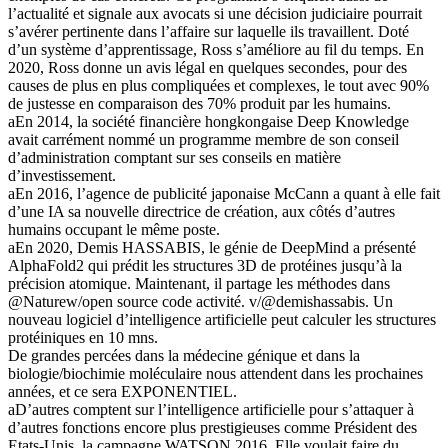
l’actualité et signale aux avocats si une décision judiciaire pourrait
s’avérer pertinente dans l’affaire sur laquelle ils travaillent. Doté
d’un système d’apprentissage, Ross s’améliore au fil du temps. En
2020, Ross donne un avis légal en quelques secondes, pour des
causes de plus en plus compliquées et complexes, le tout avec 90%
de justesse en comparaison des 70% produit par les humains.
aEn 2014, la société financière hongkongaise Deep Knowledge
avait carrément nommé un programme membre de son conseil
d’administration comptant sur ses conseils en matière
d’investissement.
aEn 2016, l’agence de publicité japonaise McCann a quant à elle fait
d’une IA sa nouvelle directrice de création, aux côtés d’autres
humains occupant le même poste.
aEn 2020, Demis HASSABIS, le génie de DeepMind a présenté
AlphaFold2 qui prédit les structures 3D de protéines jusqu’à la
précision atomique. Maintenant, il partage les méthodes dans
@Naturew/open source code activité. v/@demishassabis. Un
nouveau logiciel d’intelligence artificielle peut calculer les structures
protéiniques en 10 mns.
De grandes percées dans la médecine génique et dans la
biologie/biochimie moléculaire nous attendent dans les prochaines
années, et ce sera EXPONENTIEL.
aD’autres comptent sur l’intelligence artificielle pour s’attaquer à
d’autres fonctions encore plus prestigieuses comme Président des
Etats-Unis, la campagne WATSON 2016. Elle voulait faire du