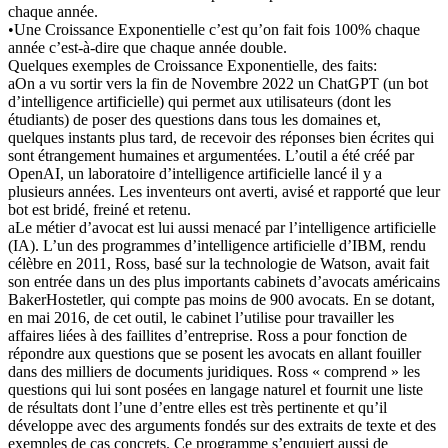
chaque année.
•Une Croissance Exponentielle c’est qu’on fait fois 100% chaque
année c’est-à-dire que chaque année double.
Quelques exemples de Croissance Exponentielle, des faits:
aOn a vu sortir vers la fin de Novembre 2022 un ChatGPT (un bot
d’intelligence artificielle) qui permet aux utilisateurs (dont les
étudiants) de poser des questions dans tous les domaines et,
quelques instants plus tard, de recevoir des réponses bien écrites qui
sont étrangement humaines et argumentées. L’outil a été créé par
OpenAI, un laboratoire d’intelligence artificielle lancé il y a
plusieurs années. Les inventeurs ont averti, avisé et rapporté que leur
bot est bridé, freiné et retenu.
aLe métier d’avocat est lui aussi menacé par l’intelligence artificielle
(IA). L’un des programmes d’intelligence artificielle d’IBM, rendu
célèbre en 2011, Ross, basé sur la technologie de Watson, avait fait
son entrée dans un des plus importants cabinets d’avocats américains
BakerHostetler, qui compte pas moins de 900 avocats. En se dotant,
en mai 2016, de cet outil, le cabinet l’utilise pour travailler les
affaires liées à des faillites d’entreprise. Ross a pour fonction de
répondre aux questions que se posent les avocats en allant fouiller
dans des milliers de documents juridiques. Ross « comprend » les
questions qui lui sont posées en langage naturel et fournit une liste
de résultats dont l’une d’entre elles est très pertinente et qu’il
développe avec des arguments fondés sur des extraits de texte et des
exemples de cas concrets. Ce programme s’enquiert aussi de