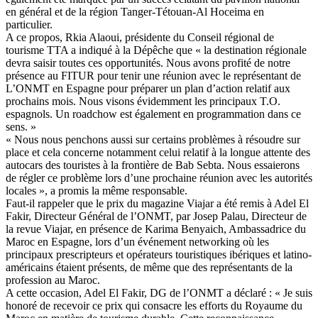
en général et de la région Tanger-Tétouan-Al Hoceima en
particulier.
A ce propos, Rkia Alaoui, présidente du Conseil régional de
tourisme TTA a indiqué à la Dépêche que « la destination régionale
devra saisir toutes ces opportunités. Nous avons profité de notre
présence au FITUR pour tenir une réunion avec le représentant de
L’ONMT en Espagne pour préparer un plan d’action relatif aux
prochains mois. Nous visons évidemment les principaux T.O.
espagnols. Un roadchow est également en programmation dans ce
sens. »
« Nous nous penchons aussi sur certains problèmes à résoudre sur
place et cela concerne notamment celui relatif à la longue attente des
autocars des touristes à la frontière de Bab Sebta. Nous essaierons
de régler ce problème lors d’une prochaine réunion avec les autorités
locales », a promis la même responsable.
Faut-il rappeler que le prix du magazine Viajar a été remis à Adel El
Fakir, Directeur Général de l’ONMT, par Josep Palau, Directeur de
la revue Viajar, en présence de Karima Benyaich, Ambassadrice du
Maroc en Espagne, lors d’un événement networking où les
principaux prescripteurs et opérateurs touristiques ibériques et latino-
américains étaient présents, de même que des représentants de la
profession au Maroc.
A cette occasion, Adel El Fakir, DG de l’ONMT a déclaré : « Je suis
honoré de recevoir ce prix qui consacre les efforts du Royaume du