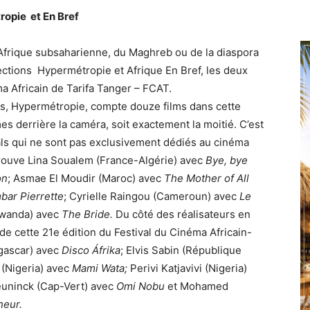
ropie et En Bref
’Afrique subsaharienne, du Maghreb ou de la diaspora
ections Hypermétropie et Afrique En Bref, les deux
ma Africain de Tarifa Tanger – FCAT.
es, Hypermétropie, compte douze films dans cette
mes derrière la caméra, soit exactement la moitié. C’est
ls qui ne sont pas exclusivement dédiés au cinéma
 trouve Lina Soualem (France-Algérie) avec
Bye, bye
on
; Asmae El Moudir (Maroc) avec
The Mother of All
ar Pierrette
; Cyrielle Raingou (Cameroun) avec
Le
Rwanda) avec
The Bride.
Du côté des réalisateurs en
e cette 21e édition du Festival du Cinéma Africain-
gascar) avec
Disco Áfrika
; Elvis Sabin (République
i (Nigeria) avec
Mami Wata;
Perivi Katjavivi (Nigeria)
euninck (Cap-Vert) avec
Omi Nobu
et Mohamed
heur.