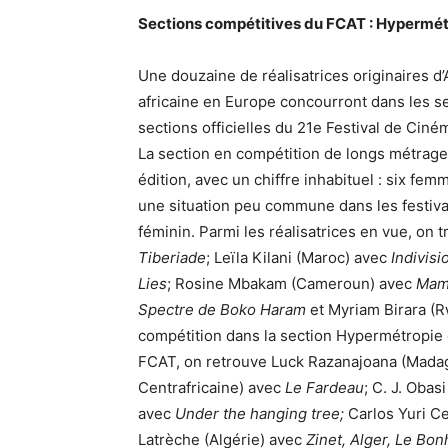
Sections compétitives du FCAT : Hypermét
Une douzaine de réalisatrices originaires d
africaine en Europe concourront dans les s
sections officielles du 21e Festival de Ciné
La section en compétition de longs métrag
édition, avec un chiffre inhabituel : six fem
une situation peu commune dans les festiva
féminin. Parmi les réalisatrices en vue, on
Tiberiade
; Leïla Kilani (Maroc) avec
Indivisi
Lies
; Rosine Mbakam (Cameroun) avec
Mamb
Spectre de Boko Haram
et Myriam Birara (
compétition dans la section Hypermétropie d
FCAT, on retrouve Luck Razanajoana (Mada
Centrafricaine) avec
Le Fardeau
; C. J. Obas
avec
Under the hanging tree;
Carlos Yuri C
Latrèche (Algérie) avec
Zinet, Alger, Le Bon