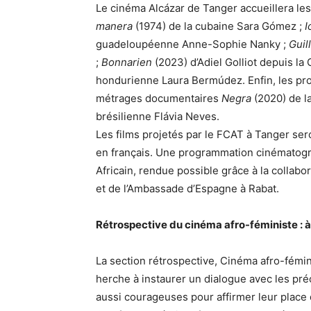
Le cinéma Alcázar de Tanger accueillera le
manera
(1974) de la cubaine Sara Gómez ;
I
guadeloupéenne Anne-Sophie Nanky ;
Guil
;
Bonnarien
(2023) d’Adiel Golliot depuis la
hondurienne Laura Bermúdez. Enfin, les pro
métrages documentaires
Negra
(2020) de 
brésilienne Flávia Neves.
Les films projetés par le FCAT à Tanger se
en français. Une programmation cinématogr
Africain, rendue possible grâce à la collabo
et de l’Ambassade d’Espagne à Rabat.
Rétrospective du cinéma afro-féministe : à
La section rétrospective, Cinéma afro-fémin
herche à instaurer un dialogue avec les p
aussi courageuses pour affirmer leur plac