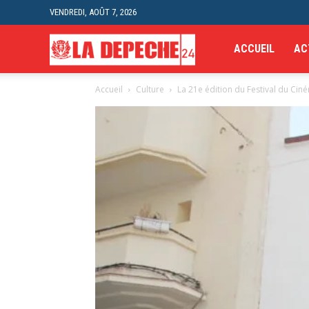
VENDREDI, AOÛT 7, 2026
La
ACCUEIL
AC
Accueil
Culture
La 21e édition du Festival du Ciné
Depeche
24H