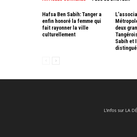
Hafsa Ben Sabih: Tanger a
L’associa
enfin honoré la femme qui
Métropol
fait rayonner la ville
deux gra
culturellement
Tangéroi
Sabih et 
distingué
L’infos sur LA D