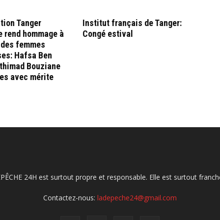
tion Tanger
Institut français de Tanger:
e rend hommage à
Congé estival
ndes femmes
ses: Hafsa Ben
Ithimad Bouziane
es avec mérite
ÉPÊCHE 24H est surtout propre et responsable. Elle est surtout franche
Contactez-nous:
ladepeche24@gmail.com