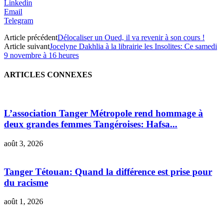
Linkedin
Email
Telegram
Article précédent
Délocaliser un Oued, il va revenir à son cours !
Article suivant
Jocelyne Dakhlia à la librairie les Insolites: Ce samedi
9 novembre à 16 heures
ARTICLES CONNEXES
L’association Tanger Métropole rend hommage à
deux grandes femmes Tangéroises: Hafsa...
août 3, 2026
Tanger Tétouan: Quand la différence est prise pour
du racisme
août 1, 2026