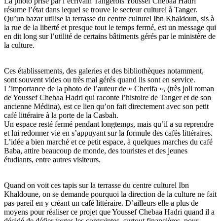
La photo prise par l’écrivain Tangérois Youssef Chebaa Hadri
résume l’état dans lequel se trouve le secteur culturel à Tanger.
Qu’un bazar utilise la terrasse du centre culturel Ibn Khaldoun, sis à
la rue de la liberté et presque tout le temps fermé, est un message qui
en dit long sur l’utilité de certains bâtiments gérés par le ministère de
la culture.
Ces établissements, des galeries et des bibliothèques notamment,
sont souvent vides ou très mal gérés quand ils sont en service.
L’importance de la photo de l’auteur de « Cherifa », (très joli roman
de Youssef Chebaa Hadri qui raconte l’histoire de Tanger et de son
ancienne Médina), est ce lien qu’on fait directement avec son petit
café littéraire à la porte de la Casbah.
Un espace resté fermé pendant longtemps, mais qu’il a su reprendre
et lui redonner vie en s’appuyant sur la formule des cafés littéraires.
L’idée a bien marché et ce petit espace, à quelques marches du café
Baba, attire beaucoup de monde, des touristes et des jeunes
étudiants, entre autres visiteurs.
Quand on voit ces tapis sur la terrasse du centre culturel Ibn
Khaldoune, on se demande pourquoi la direction de la culture ne fait
pas pareil en y créant un café littéraire. D’ailleurs elle a plus de
moyens pour réaliser ce projet que Youssef Chebaa Hadri quand il a
décidé de défier toutes les contraintes, surtout financières, pour