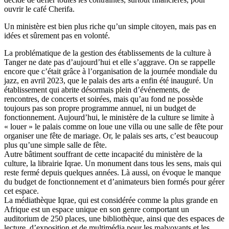
ouvrir le café Cherifa.
Un ministère est bien plus riche qu’un simple citoyen, mais pas en
idées et sûrement pas en volonté.
La problématique de la gestion des établissements de la culture à
Tanger ne date pas d’aujourd’hui et elle s’aggrave. On se rappelle
encore que c’était grâce à l’organisation de la journée mondiale du
jazz, en avril 2023, que le palais des arts a enfin été inauguré. Un
établissement qui abrite désormais plein d’événements, de
rencontres, de concerts et soirées, mais qu’au fond ne possède
toujours pas son propre programme annuel, ni un budget de
fonctionnement. Aujourd’hui, le ministère de la culture se limite à
« louer » le palais comme on loue une villa ou une salle de fête pour
organiser une fête de mariage. Or, le palais ses arts, c’est beaucoup
plus qu’une simple salle de fête.
Autre bâtiment souffrant de cette incapacité du ministère de la
culture, la librairie Iqrae. Un monument dans tous les sens, mais qui
reste fermé depuis quelques années. Là aussi, on évoque le manque
du budget de fonctionnement et d’animateurs bien formés pour gérer
cet espace.
La médiathèque Iqrae, qui est considérée comme la plus grande en
Afrique est un espace unique en son genre comportant un
auditorium de 250 places, une bibliothèque, ainsi que des espaces de
lecture, d’exposition et de multimédia pour les malvoyants et les