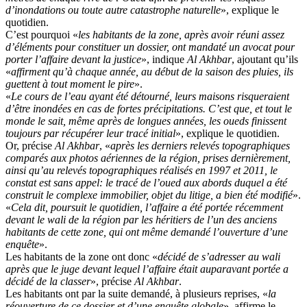
d’inondations ou toute autre catastrophe naturelle
», explique le
quotidien.
C’est pourquoi «
les habitants de la zone, après avoir réuni assez
d’éléments pour constituer un dossier, ont mandaté un avocat pour
porter l’affaire devant la justice
», indique
Al Akhbar
, ajoutant qu’ils
«
affirment qu’à chaque année, au début de la saison des pluies, ils
guettent à tout moment le pire
».
«
Le cours de l’eau ayant été détourné, leurs maisons risqueraient
d’être inondées en cas de fortes précipitations. C’est que, et tout le
monde le sait, même après de longues années, les oueds finissent
toujours par récupérer leur tracé initial
», explique le quotidien.
Or, précise
Al Akhbar
, «
après les derniers relevés topographiques
comparés aux photos aériennes de la région, prises dernièrement,
ainsi qu’au relevés topographiques réalisés en 1997 et 2011, le
constat est sans appel: le tracé de l’oued aux abords duquel a été
construit le complexe immobilier, objet du litige, a bien été modifié
».
«
Cela dit, poursuit le quotidien, l’affaire a été portée récemment
devant le wali de la région par les héritiers de l’un des anciens
habitants de cette zone, qui ont même demandé l’ouverture d’une
enquête
».
Les habitants de la zone ont donc «
décidé de s’adresser au wali
après que le juge devant lequel l’affaire était auparavant portée a
décidé de la classer
», précise
Al Akhbar
.
Les habitants ont par la suite demandé, à plusieurs reprises, «
la
réouverture de ce dossier et d’une enquête globale
», affirme le