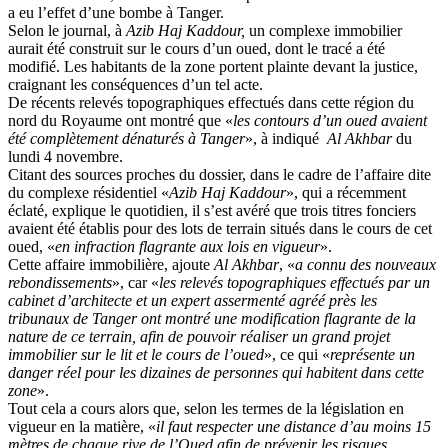
a eu l’effet d’une bombe à Tanger.
Selon le journal, à
Azib Haj Kaddour,
un complexe immobilier
aurait été construit sur le cours d’un oued, dont le tracé a été
modifié. Les habitants de la zone portent plainte devant la justice,
craignant les conséquences d’un tel acte.
De récents relevés topographiques effectués dans cette région du
nord du Royaume ont montré que «
les contours d’un oued avaient
été complètement dénaturés à Tanger
», à indiqué
Al Akhbar
du
lundi 4 novembre.
Citant des sources proches du dossier, dans le cadre de l’affaire dite
du complexe résidentiel «
Azib Haj Kaddour
», qui a récemment
éclaté, explique le quotidien, il s’est avéré que trois titres fonciers
avaient été établis pour des lots de terrain situés dans le cours de cet
oued, «
en infraction flagrante aux lois en vigueur
».
Cette affaire immobilière, ajoute
Al Akhbar
, «
a connu des nouveaux
rebondissements
», car «
les relevés topographiques effectués par un
cabinet d’architecte et un expert assermenté agréé près les
tribunaux de Tanger ont montré une modification flagrante de la
nature de ce terrain, afin de pouvoir réaliser un grand projet
immobilier sur le lit et le cours de l’oued
», ce qui «
représente un
danger réel pour les dizaines de personnes qui habitent dans cette
zone
».
Tout cela a cours alors que, selon les termes de la législation en
vigueur en la matière, «
il faut respecter une distance d’au moins 15
mètres de chaque rive de l’Oued afin de prévenir les risques