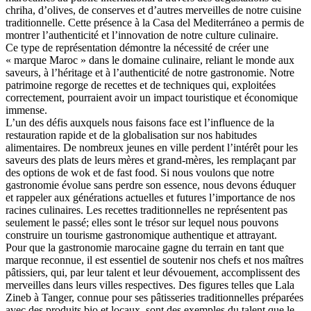
chriha, d’olives, de conserves et d’autres merveilles de notre cuisine
traditionnelle. Cette présence à la Casa del Mediterráneo a permis de
montrer l’authenticité et l’innovation de notre culture culinaire.
Ce type de représentation démontre la nécessité de créer une
« marque Maroc » dans le domaine culinaire, reliant le monde aux
saveurs, à l’héritage et à l’authenticité de notre gastronomie. Notre
patrimoine regorge de recettes et de techniques qui, exploitées
correctement, pourraient avoir un impact touristique et économique
immense.
L’un des défis auxquels nous faisons face est l’influence de la
restauration rapide et de la globalisation sur nos habitudes
alimentaires. De nombreux jeunes en ville perdent l’intérêt pour les
saveurs des plats de leurs mères et grand-mères, les remplaçant par
des options de wok et de fast food. Si nous voulons que notre
gastronomie évolue sans perdre son essence, nous devons éduquer
et rappeler aux générations actuelles et futures l’importance de nos
racines culinaires. Les recettes traditionnelles ne représentent pas
seulement le passé; elles sont le trésor sur lequel nous pouvons
construire un tourisme gastronomique authentique et attrayant.
Pour que la gastronomie marocaine gagne du terrain en tant que
marque reconnue, il est essentiel de soutenir nos chefs et nos maîtres
pâtissiers, qui, par leur talent et leur dévouement, accomplissent des
merveilles dans leurs villes respectives. Des figures telles que Lala
Zineb à Tanger, connue pour ses pâtisseries traditionnelles préparées
avec des produits bio et locaux, sont des exemples du talent que le