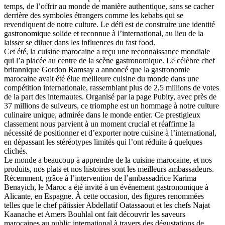
temps, de l’offrir au monde de manière authentique, sans se cacher
derrière des symboles étrangers comme les kebabs qui se
revendiquent de notre culture. Le défi est de construire une identité
gastronomique solide et reconnue à l’international, au lieu de la
laisser se diluer dans les influences du fast food.
Cet été, la cuisine marocaine a reçu une reconnaissance mondiale
qui l’a placée au centre de la scène gastronomique. Le célèbre chef
britannique Gordon Ramsay a annoncé que la gastronomie
marocaine avait été élue meilleure cuisine du monde dans une
compétition internationale, rassemblant plus de 2,5 millions de votes
de la part des internautes. Organisé par la page Pubity, avec près de
37 millions de suiveurs, ce triomphe est un hommage à notre culture
culinaire unique, admirée dans le monde entier. Ce prestigieux
classement nous parvient à un moment crucial et réaffirme la
nécessité de positionner et d’exporter notre cuisine à l’international,
en dépassant les stéréotypes limités qui l’ont réduite à quelques
clichés.
Le monde a beaucoup à apprendre de la cuisine marocaine, et nos
produits, nos plats et nos histoires sont les meilleurs ambassadeurs.
Récemment, grâce à l’intervention de l’ambassadrice Karima
Benayich, le Maroc a été invité à un événement gastronomique à
Alicante, en Espagne. À cette occasion, des figures renommées
telles que le chef pâtissier Abdellatif Oatassaout et les chefs Najat
Kaanache et Amers Bouhlal ont fait découvrir les saveurs
marocaines au public international à travers des dégustations de