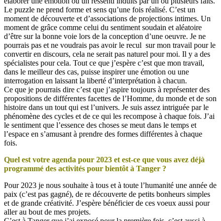
élaborer une émotion ou un ressenti induits par un ou plusieurs faits.
Le puzzle ne prend forme et sens qu’une fois réalisé. C’est un
moment de découverte et d’associations de projections intimes. Un
moment de grâce comme celui du sentiment soudain et aléatoire
d’être sur la bonne voie lors de la conception d’une oeuvre. Je ne
pourrais pas et ne voudrais pas avoir le recul sur mon travail pour le
convertir en discours, cela ne serait pas naturel pour moi. Il y a des
spécialistes pour cela. Tout ce que j’espère c’est que mon travail,
dans le meilleur des cas, puisse inspirer une émotion ou une
interrogation en laissant la liberté d’interprétation à chacun.
Ce que je pourrais dire c’est que j’aspire toujours à représenter des
propositions de différentes facettes de l’Homme, du monde et de son
histoire dans un tout qui est l’univers. Je suis assez intriguée par le
phénomène des cycles et de ce qui les recompose à chaque fois. J’ai
le sentiment que l’essence des choses se meut dans le temps et
l’espace en s’amusant à prendre des formes différentes à chaque
fois.
Quel est votre agenda pour 2023 et est-ce que vous avez déjà
programmé des activités pour bientôt à Tanger ?
Pour 2023 je nous souhaite à tous et à toute l’humanité une année de
paix (c’est pas gagné), de re découverte de petits bonheurs simples
et de grande créativité. J’espère bénéficier de ces voeux aussi pour
aller au bout de mes projets.
C’est à Tanger que j’ai exposé pour la première fois, c’est aussi à