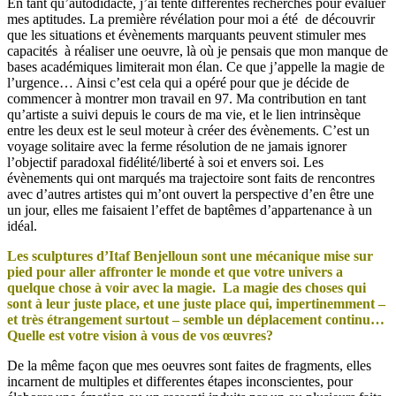
En tant qu’autodidacte, j’ai tenté différentes recherches pour évaluer
mes aptitudes. La première révélation pour moi a été de découvrir
que les situations et évènements marquants peuvent stimuler mes
capacités à réaliser une oeuvre, là où je pensais que mon manque de
bases académiques limiterait mon élan. Ce que j’appelle la magie de
l’urgence… Ainsi c’est cela qui a opéré pour que je décide de
commencer à montrer mon travail en 97. Ma contribution en tant
qu’artiste a suivi depuis le cours de ma vie, et le lien intrinsèque
entre les deux est le seul moteur à créer des évènements. C’est un
voyage solitaire avec la ferme résolution de ne jamais ignorer
l’objectif paradoxal fidélité/liberté à soi et envers soi. Les
évènements qui ont marqués ma trajectoire sont faits de rencontres
avec d’autres artistes qui m’ont ouvert la perspective d’en être une
un jour, elles me faisaient l’effet de baptêmes d’appartenance à un
idéal.
Les sculptures d’Itaf Benjelloun sont une mécanique mise sur
pied pour aller affronter le monde et que votre univers a
quelque chose à voir avec la magie. La magie des choses qui
sont à leur juste place, et une juste place qui, impertinemment –
et très étrangement surtout – semble un déplacement continu…
Quelle est votre vision à vous de vos œuvres?
De la même façon que mes oeuvres sont faites de fragments, elles
incarnent de multiples et differentes étapes inconscientes, pour