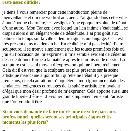
reste assez difficile?
je tiens à vous remercier pour cette introduction pleine de
bienveillance et qui me va droit au coeur. J’ai grandi dans cette ville
à une époque charnière, les vestiges d’une époque révolue, le début
d’une autre. Mon Tanger, avec lequel un lien intime s’était établi, se
drapait alors d’un élégant voile de désuétude. J’ai pris goût aux
patines du temps sur la ville et leur imaginais un langage. Cela est
très présent dans ma démarche. En réalité je n’ai pas décidé d’être
sculpteure, il se trouve simplement que les toutes premières fois où
j’ai eu l’occasion de m’exprimer, il m’a semblé évident de céder au
désir de donner forme à la matière après le croquis ou le dessin. La
sculpture est le seul moyen d’expression qui me libère réellement.
Cela dit il est vrai que la sculpture est plus présente sur la scène
artistique marocaine aujourd’hui qu’elle ne l’était il y a presque
trente ans, et cela aurait pu m’inquiéter si mon ignorance totale des
tendances, exigences et rouages de la sphère artistique n’avaient
d’égal que mon désir profond de m’exprimer. Cela apporte aussi une
grande liberté d’être et d’évoluer tout simplement en étant l’artiste
que l’on voudrait être.
Si on vous demande de faire un résumé de votre parcours
professionnel, quelles seront ses principales étapes et les
moments les plus forts?