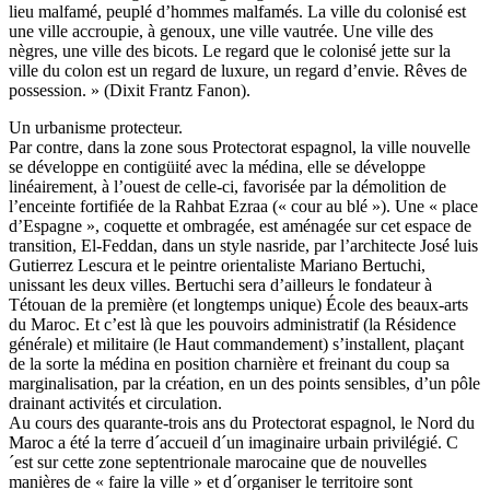
lieu malfamé, peuplé d’hommes malfamés. La ville du colonisé est
une ville accroupie, à genoux, une ville vautrée. Une ville des
nègres, une ville des bicots. Le regard que le colonisé jette sur la
ville du colon est un regard de luxure, un regard d’envie. Rêves de
possession. » (Dixit Frantz Fanon).
Un urbanisme protecteur.
Par contre, dans la zone sous Protectorat espagnol, la ville nouvelle
se développe en contigüité avec la médina, elle se développe
linéairement, à l’ouest de celle-ci, favorisée par la démolition de
l’enceinte fortifiée de la Rahbat Ezraa (« cour au blé »). Une « place
d’Espagne », coquette et ombragée, est aménagée sur cet espace de
transition, El-Feddan, dans un style nasride, par l’architecte José luis
Gutierrez Lescura et le peintre orientaliste Mariano Bertuchi,
unissant les deux villes. Bertuchi sera d’ailleurs le fondateur à
Tétouan de la première (et longtemps unique) École des beaux-arts
du Maroc. Et c’est là que les pouvoirs administratif (la Résidence
générale) et militaire (le Haut commandement) s’installent, plaçant
de la sorte la médina en position charnière et freinant du coup sa
marginalisation, par la création, en un des points sensibles, d’un pôle
drainant activités et circulation.
Au cours des quarante-trois ans du Protectorat espagnol, le Nord du
Maroc a été la terre d´accueil d´un imaginaire urbain privilégié. C
´est sur cette zone septentrionale marocaine que de nouvelles
manières de « faire la ville » et d´organiser le territoire sont