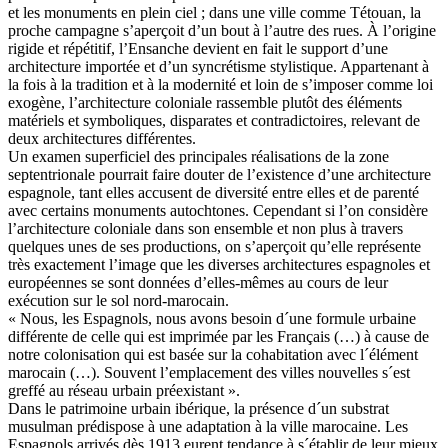
et les monuments en plein ciel ; dans une ville comme Tétouan, la
proche campagne s’aperçoit d’un bout à l’autre des rues. À l’origine
rigide et répétitif, l’Ensanche devient en fait le support d’une
architecture importée et d’un syncrétisme stylistique. Appartenant à
la fois à la tradition et à la modernité et loin de s’imposer comme loi
exogène, l’architecture coloniale rassemble plutôt des éléments
matériels et symboliques, disparates et contradictoires, relevant de
deux architectures différentes.
Un examen superficiel des principales réalisations de la zone
septentrionale pourrait faire douter de l’existence d’une architecture
espagnole, tant elles accusent de diversité entre elles et de parenté
avec certains monuments autochtones. Cependant si l’on considère
l’architecture coloniale dans son ensemble et non plus à travers
quelques unes de ses productions, on s’aperçoit qu’elle représente
très exactement l’image que les diverses architectures espagnoles et
européennes se sont données d’elles-mêmes au cours de leur
exécution sur le sol nord-marocain.
« Nous, les Espagnols, nous avons besoin d´une formule urbaine
différente de celle qui est imprimée par les Français (…) à cause de
notre colonisation qui est basée sur la cohabitation avec l´élément
marocain (…). Souvent l’emplacement des villes nouvelles s´est
greffé au réseau urbain préexistant ».
Dans le patrimoine urbain ibérique, la présence d´un substrat
musulman prédispose à une adaptation à la ville marocaine. Les
Espagnols arrivés dès 1913 eurent tendance à s´établir de leur mieux