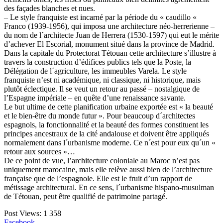
des façades blanches et nues.
– Le style franquiste est incarné par la période du « caudillo «
Franco (1939-1956), qui imposa une architecture néo-herrerienne –
du nom de l´architecte Juan de Herrera (1530-1597) qui eut le mérite
d’achever El Escorial, monument situé dans la province de Madrid.
Dans la capitale du Protectorat Tétouan cette architecture s’illustre à
travers la construction d’édifices publics tels que la Poste, la
Délégation de l´agriculture, les immeubles Varela. Le style
franquiste n’est ni académique, ni classique, ni historique, mais
plutôt éclectique. Il se veut un retour au passé – nostalgique de
l’Espagne impériale – en quête d’une renaissance savante.
Le but ultime de cette planification urbaine exportée est « la beauté
et le bien-être du monde futur ». Pour beaucoup d´architectes
espagnols, la fonctionnalité et la beauté des formes constituent les
principes ancestraux de la cité andalouse et doivent être appliqués
normalement dans l´urbanisme moderne. Ce n´est pour eux qu´un «
retour aux sources »…
De ce point de vue, l’architecture coloniale au Maroc n’est pas
uniquement marocaine, mais elle relève aussi bien de l’architecture
française que de l’espagnole. Elle est le fruit d’un rapport de
métissage architectural. En ce sens, l´urbanisme hispano-musulman
de Tétouan, peut être qualifié de patrimoine partagé.
Post Views:
1 358
Facebook