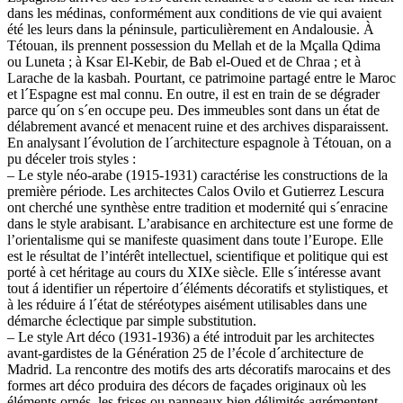
dans les médinas, conformément aux conditions de vie qui avaient
été les leurs dans la péninsule, particulièrement en Andalousie. À
Tétouan, ils prennent possession du Mellah et de la Mçalla Qdima
ou Luneta ; à Ksar El-Kebir, de Bab el-Oued et de Chraa ; et à
Larache de la kasbah. Pourtant, ce patrimoine partagé entre le Maroc
et l´Espagne est mal connu. En outre, il est en train de se dégrader
parce qu´on s´en occupe peu. Des immeubles sont dans un état de
délabrement avancé et menacent ruine et des archives disparaissent.
En analysant l´évolution de l´architecture espagnole à Tétouan, on a
pu déceler trois styles :
– Le style néo-arabe (1915-1931) caractérise les constructions de la
première période. Les architectes Calos Ovilo et Gutierrez Lescura
ont cherché une synthèse entre tradition et modernité qui s´enracine
dans le style arabisant. L’arabisance en architecture est une forme de
l’orientalisme qui se manifeste quasiment dans toute l’Europe. Elle
est le résultat de l’intérêt intellectuel, scientifique et politique qui est
porté à cet héritage au cours du XIXe siècle. Elle s´intéresse avant
tout á identifier un répertoire d´éléments décoratifs et stylistiques, et
à les réduire á l´état de stéréotypes aisément utilisables dans une
démarche éclectique par simple substitution.
– Le style Art déco (1931-1936) a été introduit par les architectes
avant-gardistes de la Génération 25 de l’école d´architecture de
Madrid. La rencontre des motifs des arts décoratifs marocains et des
formes art déco produira des décors de façades originaux où les
éléments ornés, les frises ou panneaux bien délimités agrémentent