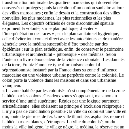
transformation minimale des quartiers marocains qui doivent être
conservés et protégés ; puis la création d´un cordon sanitaire autour
des villes marocaines ; enfin le dessin et la construction des villes
nouvelles, les plus modernes, les plus rationnelles et les plus
élégantes. Les objectifs officiels de cette discontinuité spatiale
expriment la volonté, sur le plan politique, d’éviter «
l’interpénétration des races » ; sur le plan sanitaire et hygiénique,
celle d’éviter tout contact direct avec les autochtones et de manière
générale avec la médina susceptible d’être touchée par des
épidémies ; sur le plan esthétique, enfin, de conserver le patrimoine
urbanistique et architectural « pittoresque » des médinas. Selon
l’auteur du livre dénonciateur de la violence coloniale : Les damnés
de la terre, Frantz Fanon ce type d’urbanisme colonial
ségrégationniste instauré par la France dans sa zone d’influence
marocaine est une violence urbaine perpétrée contre le colonisé. Le
colon porte la violence dans les maisons et dans son urbanisme
vainqueur.
« La zone habitée par les colonisés n’est complémentaire de la zone
habitée par les colons. Ces deux zones s’opposent, mais non au
service d’une unité supérieure. Régies par une logique purement
aristotélicienne, elles obéissent au principe d’exclusion réciproque :
il n’y a pas de conciliation possible : la ville du colon est une ville en
dur, toute de pierre et de fer. Une ville illuminée, asphaltée, repue et
habitée par des blancs, d’étrangers. La ville du colonisé, ou du
moins la ville indigène, le village nègre, la médina, la réserve est un