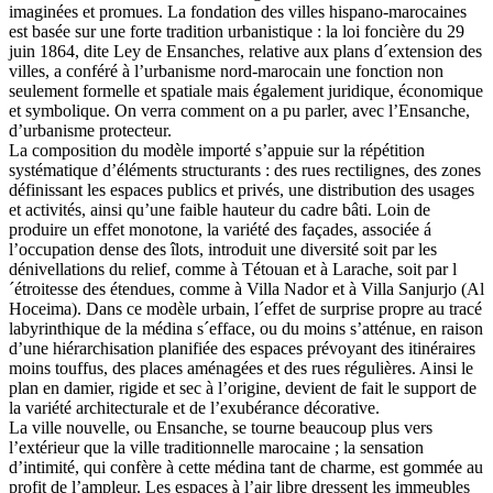
imaginées et promues. La fondation des villes hispano-marocaines
est basée sur une forte tradition urbanistique : la loi foncière du 29
juin 1864, dite Ley de Ensanches, relative aux plans d´extension des
villes, a conféré à l’urbanisme nord-marocain une fonction non
seulement formelle et spatiale mais également juridique, économique
et symbolique. On verra comment on a pu parler, avec l’Ensanche,
d’urbanisme protecteur.
La composition du modèle importé s’appuie sur la répétition
systématique d’éléments structurants : des rues rectilignes, des zones
définissant les espaces publics et privés, une distribution des usages
et activités, ainsi qu’une faible hauteur du cadre bâti. Loin de
produire un effet monotone, la variété des façades, associée á
l’occupation dense des îlots, introduit une diversité soit par les
dénivellations du relief, comme à Tétouan et à Larache, soit par l
´étroitesse des étendues, comme à Villa Nador et à Villa Sanjurjo (Al
Hoceima). Dans ce modèle urbain, l´effet de surprise propre au tracé
labyrinthique de la médina s´efface, ou du moins s’atténue, en raison
d’une hiérarchisation planifiée des espaces prévoyant des itinéraires
moins touffus, des places aménagées et des rues régulières. Ainsi le
plan en damier, rigide et sec à l’origine, devient de fait le support de
la variété architecturale et de l’exubérance décorative.
La ville nouvelle, ou Ensanche, se tourne beaucoup plus vers
l’extérieur que la ville traditionnelle marocaine ; la sensation
d’intimité, qui confère à cette médina tant de charme, est gommée au
profit de l’ampleur. Les espaces à l’air libre dressent les immeubles