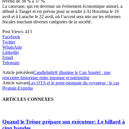
revenu de 38 % à 37 %.
La caravane, qui est devenue un événement économique annuel, a
débuté à Tanger et est prévue pour se rendre à Al Hoceïma le 19
avril et à Larache le 22 avril, où l’accent sera mis sur les réformes
fiscales touchant diverses catégories de la société.
Post Views:
415
Facebook
Twitter
WhatsApp
Linkedin
Email
Telegram
Article précédent
Candlelight® illumine le Cap Spartel : une
rencontre historique entre musique et patrimoine
Article suivant
Les OTA et le porte-monnaie du voyageur : le cas
Ryanair-Expedia
ARTICLES CONNEXES
Quand le Trésor prépare son exécuteur: Le billard à
cinq bandes...