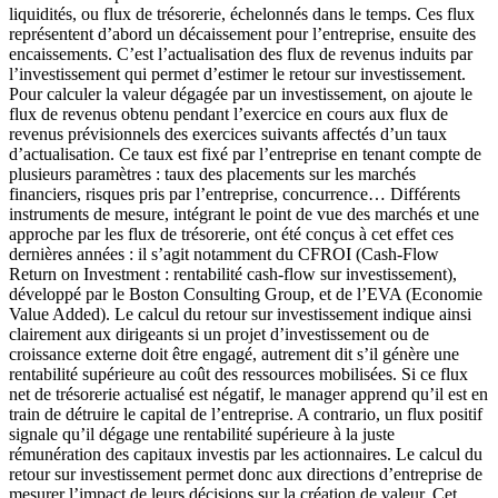
liquidités, ou flux de trésorerie, échelonnés dans le temps. Ces flux
représentent d’abord un décaissement pour l’entreprise, ensuite des
encaissements. C’est l’actualisation des flux de revenus induits par
l’investissement qui permet d’estimer le retour sur investissement.
Pour calculer la valeur dégagée par un investissement, on ajoute le
flux de revenus obtenu pendant l’exercice en cours aux flux de
revenus prévisionnels des exercices suivants affectés d’un taux
d’actualisation. Ce taux est fixé par l’entreprise en tenant compte de
plusieurs paramètres : taux des placements sur les marchés
financiers, risques pris par l’entreprise, concurrence… Différents
instruments de mesure, intégrant le point de vue des marchés et une
approche par les flux de trésorerie, ont été conçus à cet effet ces
dernières années : il s’agit notamment du CFROI (Cash-Flow
Return on Investment : rentabilité cash-flow sur investissement),
développé par le Boston Consulting Group, et de l’EVA (Economie
Value Added). Le calcul du retour sur investissement indique ainsi
clairement aux dirigeants si un projet d’investissement ou de
croissance externe doit être engagé, autrement dit s’il génère une
rentabilité supérieure au coût des ressources mobilisées. Si ce flux
net de trésorerie actualisé est négatif, le manager apprend qu’il est en
train de détruire le capital de l’entreprise. A contrario, un flux positif
signale qu’il dégage une rentabilité supérieure à la juste
rémunération des capitaux investis par les actionnaires. Le calcul du
retour sur investissement permet donc aux directions d’entreprise de
mesurer l’impact de leurs décisions sur la création de valeur. Cet