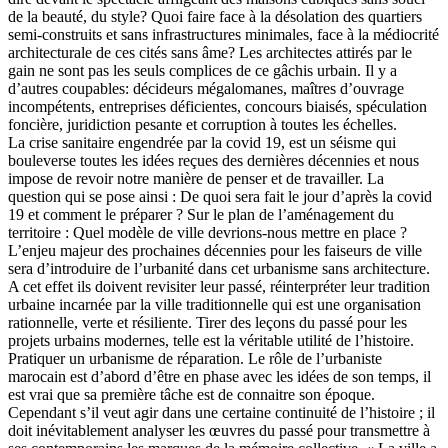
de la beauté, du style? Quoi faire face à la désolation des quartiers
semi-construits et sans infrastructures minimales, face à la médiocrité
architecturale de ces cités sans âme? Les architectes attirés par le
gain ne sont pas les seuls complices de ce gâchis urbain. Il y a
d’autres coupables: décideurs mégalomanes, maîtres d’ouvrage
incompétents, entreprises déficientes, concours biaisés, spéculation
foncière, juridiction pesante et corruption à toutes les échelles.
La crise sanitaire engendrée par la covid 19, est un séisme qui
bouleverse toutes les idées reçues des dernières décennies et nous
impose de revoir notre manière de penser et de travailler. La
question qui se pose ainsi : De quoi sera fait le jour d’après la covid
19 et comment le préparer ? Sur le plan de l’aménagement du
territoire : Quel modèle de ville devrions-nous mettre en place ?
L’enjeu majeur des prochaines décennies pour les faiseurs de ville
sera d’introduire de l’urbanité dans cet urbanisme sans architecture.
A cet effet ils doivent revisiter leur passé, réinterpréter leur tradition
urbaine incarnée par la ville traditionnelle qui est une organisation
rationnelle, verte et résiliente. Tirer des leçons du passé pour les
projets urbains modernes, telle est la véritable utilité de l’histoire.
Pratiquer un urbanisme de réparation. Le rôle de l’urbaniste
marocain est d’abord d’être en phase avec les idées de son temps, il
est vrai que sa première tâche est de connaitre son époque.
Cependant s’il veut agir dans une certaine continuité de l’histoire ; il
doit inévitablement analyser les œuvres du passé pour transmettre à