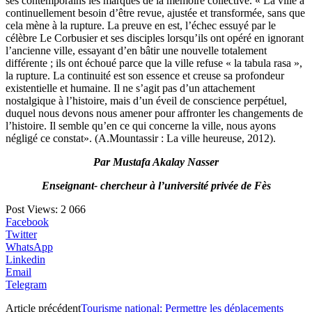
ses contemporains les marques de la mémoire collective. « La ville a
continuellement besoin d’être revue, ajustée et transformée, sans que
cela mène à la rupture. La preuve en est, l’échec essuyé par le
célèbre Le Corbusier et ses disciples lorsqu’ils ont opéré en ignorant
l’ancienne ville, essayant d’en bâtir une nouvelle totalement
différente ; ils ont échoué parce que la ville refuse « la tabula rasa »,
la rupture. La continuité est son essence et creuse sa profondeur
existentielle et humaine. Il ne s’agit pas d’un attachement
nostalgique à l’histoire, mais d’un éveil de conscience perpétuel,
duquel nous devons nous amener pour affronter les changements de
l’histoire. Il semble qu’en ce qui concerne la ville, nous ayons
négligé ce constat». (A.Mountassir : La ville heureuse, 2012).
Par Mustafa Akalay Nasser
Enseignant- chercheur à l’université privée de Fès
Post Views:
2 066
Facebook
Twitter
WhatsApp
Linkedin
Email
Telegram
Article précédent
Tourisme national: Permettre les déplacements