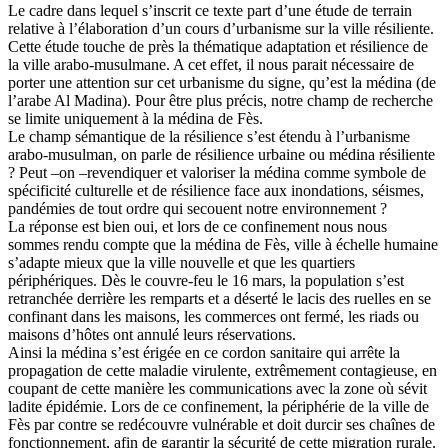
Le cadre dans lequel s’inscrit ce texte part d’une étude de terrain
relative à l’élaboration d’un cours d’urbanisme sur la ville résiliente.
Cette étude touche de près la thématique adaptation et résilience de
la ville arabo-musulmane. A cet effet, il nous parait nécessaire de
porter une attention sur cet urbanisme du signe, qu’est la médina (de
l’arabe Al Madina). Pour être plus précis, notre champ de recherche
se limite uniquement à la médina de Fès.
Le champ sémantique de la résilience s’est étendu à l’urbanisme
arabo-musulman, on parle de résilience urbaine ou médina résiliente
? Peut –on –revendiquer et valoriser la médina comme symbole de
spécificité culturelle et de résilience face aux inondations, séismes,
pandémies de tout ordre qui secouent notre environnement ?
La réponse est bien oui, et lors de ce confinement nous nous
sommes rendu compte que la médina de Fès, ville à échelle humaine
s’adapte mieux que la ville nouvelle et que les quartiers
périphériques. Dès le couvre-feu le 16 mars, la population s’est
retranchée derrière les remparts et a déserté le lacis des ruelles en se
confinant dans les maisons, les commerces ont fermé, les riads ou
maisons d’hôtes ont annulé leurs réservations.
Ainsi la médina s’est érigée en ce cordon sanitaire qui arrête la
propagation de cette maladie virulente, extrêmement contagieuse, en
coupant de cette manière les communications avec la zone où sévit
ladite épidémie. Lors de ce confinement, la périphérie de la ville de
Fès par contre se redécouvre vulnérable et doit durcir ses chaînes de
fonctionnement, afin de garantir la sécurité de cette migration rurale.