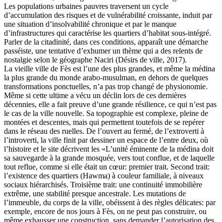
Les populations urbaines pauvres traversent un cycle
d’accumulation des risques et de vulnérabilité croissante, induit par
une situation d’insolvabilité chronique et par le manque
d’infrastructures qui caractérise les quartiers d’habitat sous-intégré.
Parler de la citadinité, dans ces conditions, apparaît une démarche
passéiste, une tentative d’exhumer un thème qui a des relents de
nostalgie selon le géographe Naciri (Désirs de ville, 2017).
La vieille ville de Fès est l’une des plus grandes, et même la médina
la plus grande du monde arabo-musulman, en dehors de quelques
transformations ponctuelles, n’a pas trop changé de physionomie.
Même si cette ultime a vécu un déclin lors de ces dernières
décennies, elle a fait preuve d’une grande résilience, ce qui n’est pas
le cas de la ville nouvelle. Sa topographie est complexe, pleine de
montées et descentes, mais qui permettent toutefois de se repérer
dans le réseau des ruelles. De l’ouvert au fermé, de l’extroverti à
l’introverti, la ville finit par dessiner un espace de l’entre deux, où
l’histoire et le site décrivent les «L’unité éminente de la médina doit
sa sauvegarde à la grande mosquée, vers tout conflue, et de laquelle
tout reflue, comme si elle était un cœur: premier trait. Second trait:
l’existence des quartiers (Hawma) à couleur familiale, à niveaux
sociaux hiérarchisés. Troisième trait: une continuité immobilière
extrême, une stabilité presque ancestrale. Les mutations de
l’immeuble, du corps de la ville, obéissent à des règles délicates: par
exemple, encore de nos jours à Fès, on ne peut pas construire, ou
même exhausser une construction, sans demander l’autorisation des