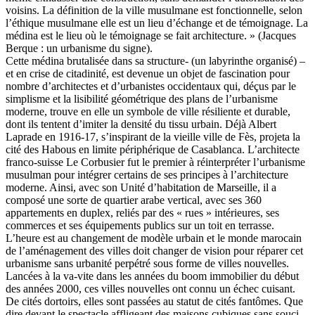
voisins. La définition de la ville musulmane est fonctionnelle, selon
l’éthique musulmane elle est un lieu d’échange et de témoignage. La
médina est le lieu où le témoignage se fait architecture. » (Jacques
Berque : un urbanisme du signe).
Cette médina brutalisée dans sa structure- (un labyrinthe organisé) –
et en crise de citadinité, est devenue un objet de fascination pour
nombre d’architectes et d’urbanistes occidentaux qui, déçus par le
simplisme et la lisibilité géométrique des plans de l’urbanisme
moderne, trouve en elle un symbole de ville résiliente et durable,
dont ils tentent d’imiter la densité du tissu urbain. Déjà Albert
Laprade en 1916-17, s’inspirant de la vieille ville de Fès, projeta la
cité des Habous en limite périphérique de Casablanca. L’architecte
franco-suisse Le Corbusier fut le premier à réinterpréter l’urbanisme
musulman pour intégrer certains de ses principes à l’architecture
moderne. Ainsi, avec son Unité d’habitation de Marseille, il a
composé une sorte de quartier arabe vertical, avec ses 360
appartements en duplex, reliés par des « rues » intérieures, ses
commerces et ses équipements publics sur un toit en terrasse.
L’heure est au changement de modèle urbain et le monde marocain
de l’aménagement des villes doit changer de vision pour réparer cet
urbanisme sans urbanité perpétré sous forme de villes nouvelles.
Lancées à la va-vite dans les années du boom immobilier du début
des années 2000, ces villes nouvelles ont connu un échec cuisant.
De cités dortoirs, elles sont passées au statut de cités fantômes. Que
dire devant le spectacle affligeant des maisons cubiques sans souci