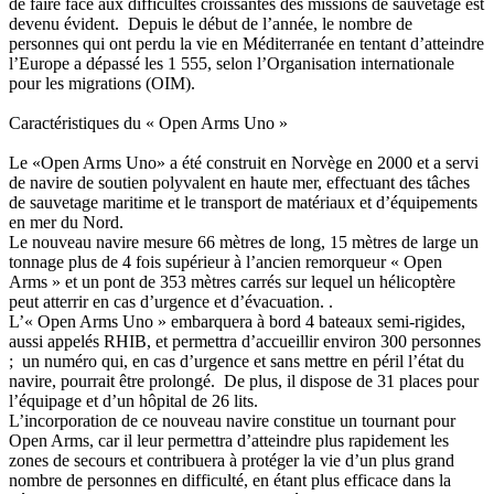
de faire face aux difficultés croissantes des missions de sauvetage est
devenu évident. Depuis le début de l’année, le nombre de
personnes qui ont perdu la vie en Méditerranée en tentant d’atteindre
l’Europe a dépassé les 1 555, selon l’Organisation internationale
pour les migrations (OIM).
Caractéristiques du « Open Arms Uno »
Le «Open Arms Uno» a été construit en Norvège en 2000 et a servi
de navire de soutien polyvalent en haute mer, effectuant des tâches
de sauvetage maritime et le transport de matériaux et d’équipements
en mer du Nord.
Le nouveau navire mesure 66 mètres de long, 15 mètres de large un
tonnage plus de 4 fois supérieur à l’ancien remorqueur « Open
Arms » et un pont de 353 mètres carrés sur lequel un hélicoptère
peut atterrir en cas d’urgence et d’évacuation. .
L’« Open Arms Uno » embarquera à bord 4 bateaux semi-rigides,
aussi appelés RHIB, et permettra d’accueillir environ 300 personnes
; un numéro qui, en cas d’urgence et sans mettre en péril l’état du
navire, pourrait être prolongé. De plus, il dispose de 31 places pour
l’équipage et d’un hôpital de 26 lits.
L’incorporation de ce nouveau navire constitue un tournant pour
Open Arms, car il leur permettra d’atteindre plus rapidement les
zones de secours et contribuera à protéger la vie d’un plus grand
nombre de personnes en difficulté, en étant plus efficace dans la