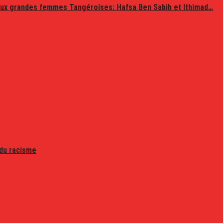
ux grandes femmes Tangéroises: Hafsa Ben Sabih et Ithimad…
 du racisme