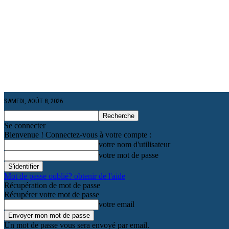
SAMEDI, AOÛT 8, 2026
Se connecter
Bienvenue ! Connectez-vous à votre compte :
votre nom d'utilisateur
votre mot de passe
Mot de passe oublié? obtenir de l'aide
Récupération de mot de passe
Récupérer votre mot de passe
votre email
Un mot de passe vous sera envoyé par email.