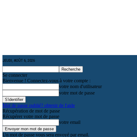
JEUDI, AOÛT 6, 2026
Se connecter
Bienvenue ! Connectez-vous à votre compte :
votre nom d'utilisateur
votre mot de passe
Mot de passe oublié? obtenir de l'aide
Récupération de mot de passe
Récupérer votre mot de passe
votre email
Un mot de passe vous sera envoyé par email.