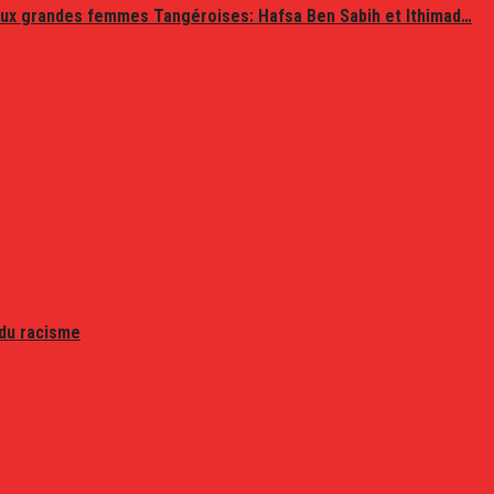
ux grandes femmes Tangéroises: Hafsa Ben Sabih et Ithimad…
 du racisme