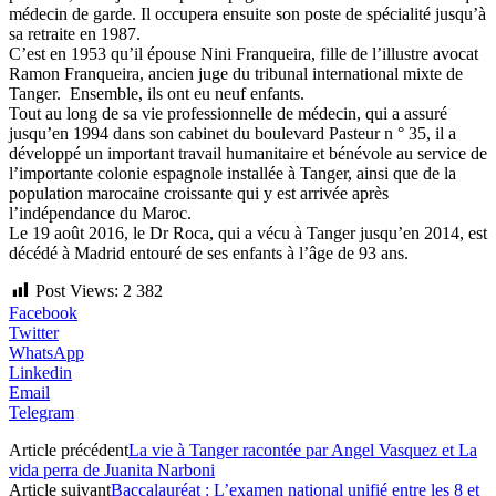
médecin de garde. Il occupera ensuite son poste de spécialité jusqu’à
sa retraite en 1987.
C’est en 1953 qu’il épouse Nini Franqueira, fille de l’illustre avocat
Ramon Franqueira, ancien juge du tribunal international mixte de
Tanger. Ensemble, ils ont eu neuf enfants.
Tout au long de sa vie professionnelle de médecin, qui a assuré
jusqu’en 1994 dans son cabinet du boulevard Pasteur n ° 35, il a
développé un important travail humanitaire et bénévole au service de
l’importante colonie espagnole installée à Tanger, ainsi que de la
population marocaine croissante qui y est arrivée après
l’indépendance du Maroc.
Le 19 août 2016, le Dr Roca, qui a vécu à Tanger jusqu’en 2014, est
décédé à Madrid entouré de ses enfants à l’âge de 93 ans.
Post Views:
2 382
Facebook
Twitter
WhatsApp
Linkedin
Email
Telegram
Article précédent
La vie à Tanger racontée par Angel Vasquez et La
vida perra de Juanita Narboni
Article suivant
Baccalauréat : L’examen national unifié entre les 8 et