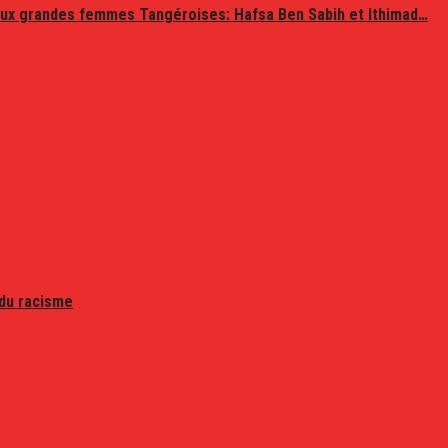
ux grandes femmes Tangéroises: Hafsa Ben Sabih et Ithimad…
 du racisme