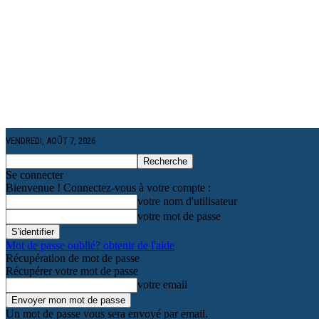
VENDREDI, AOÛT 7, 2026
Se connecter
Bienvenue ! Connectez-vous à votre compte :
votre nom d'utilisateur
votre mot de passe
Mot de passe oublié? obtenir de l'aide
Récupération de mot de passe
Récupérer votre mot de passe
votre email
Un mot de passe vous sera envoyé par email.