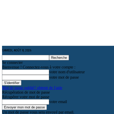
SAMEDI, AOÛT 8, 2026
Se connecter
Bienvenue ! Connectez-vous à votre compte :
votre nom d'utilisateur
votre mot de passe
Mot de passe oublié? obtenir de l'aide
Récupération de mot de passe
Récupérer votre mot de passe
votre email
Un mot de passe vous sera envoyé par email.