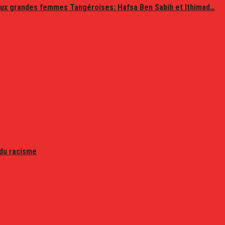
ux grandes femmes Tangéroises: Hafsa Ben Sabih et Ithimad…
 du racisme